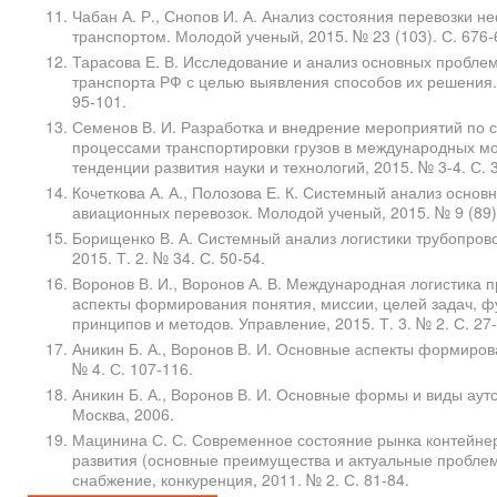
Чабан А. Р., Снопов И. А. Анализ состояния перевозки 
транспортом. Молодой ученый, 2015. № 23 (103). С. 676-
Тарасова Е. В. Исследование и анализ основных проблем
транспорта РФ с целью выявления способов их решения. N
95-101.
Семенов В. И. Разработка и внедрение мероприятий по
процессами транспортировки грузов в международных м
тенденции развития науки и технологий, 2015. № 3-4. С. 
Кочеткова А. А., Полозова Е. К. Системный анализ основ
авиационных перевозок. Молодой ученый, 2015. № 9 (89).
Борищенко В. А. Системный анализ логистики трубопрово
2015. Т. 2. № 34. С. 50-54.
Воронов В. И., Воронов А. В. Международная логистика п
аспекты формирования понятия, миссии, целей задач, фу
принципов и методов. Управление, 2015. Т. 3. № 2. С. 27
Аникин Б. А., Воронов В. И. Основные аспекты формиров
№ 4. С. 107-116.
Аникин Б. А., Воронов В. И. Основные формы и виды аутс
Москва, 2006.
Мацинина С. С. Современное состояние рынка контейнер
развития (основные преимущества и актуальные пробле
снабжение, конкуренция, 2011. № 2. С. 81-84.