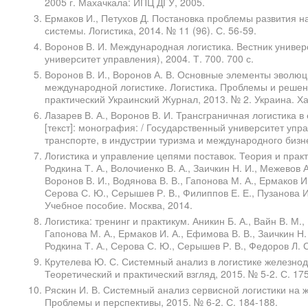
2005 г. Махачкала: ИПЦ ДГУ, 2005.
Ермаков И., Петухов Д. Постановка проблемы развития н
системы. Логистика, 2014. № 11 (96). С. 56-59.
Воронов В. И. Международная логистика. Вестник универ
университет управления), 2004. Т. 700. 700 с.
Воронов В. И., Воронов А. В. Основные элементы эволюц
международной логистике. Логистика. Проблемы и реше
практический Украинский Журнал, 2013. № 2. Украина. Ха
Лазарев В. А., Воронов В. И. Трансграничная логистика
[текст]: монография: / Государственный университет упр
транспорте, в индустрии туризма и международного бизне
Логистика и управление цепями поставок. Теория и практи
Родкина Т. А., Волочиенко В. А., Заичкин Н. И., Межевов А
Воронов В. И., Водянова В. В., Гапонова М. А., Ермаков И.
Серова С. Ю., Серышев Р. В., Филиппов Е. Е., Пузанова И.
Учебное пособие. Москва, 2014.
Логистика: тренинг и практикум. Аникин Б. А., Вайн В. М.,
Гапонова М. А., Ермаков И. А., Ефимова В. В., Заичкин Н. 
Родкина Т. А., Серова С. Ю., Серышев Р. В., Федоров Л. 
Крутелева Ю. С. Системный анализ в логистике железнод
Теоретический и практический взгляд, 2015. № 5-2. С. 17
Ряскин И. В. Системный анализ сервисной логистики на ж
Проблемы и перспективы, 2015. № 6-2. С. 184-188.