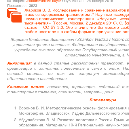
Категория:
Экономические науки
Опубликовано: 29 ноября 2016
Просмотров: 3923
Жариков В. В. Исследование и сравнение вариантов 
и железнодорожным транспортом // Научные исследо
научно-практическая конференция «Научные иссл
тысячелетия» (Россия. Москва. 2 декабря 2016). С. {
с
статью – CC BY 3.0. Это значит, что Вы можете сво
любом носителе и в любом формате при указании авт
Жариков Владислав Викторович / Zharikov Vladislav Victoro
управления цепями поставок, Федеральное государствен
учреждение высшего образования Государственный уни
отраслевого менеджмента, г. 
Аннотация:
в данной статье рассмотрены транспорт, ег
организации и затраты, понесенные в связи с этим. Н
основой статьи, но так же затронут железнодор
объективности исследования.
Ключевые слова:
логистика, транспорт, седельный тяг
транспортная компания, стоимость, затраты, рейс.
Литература
Воронов В. И. Методологические основы формирования и
Монография. Владивосток: Изд-во Дальневосточного Унив
Абдулабекова Э. М. Развитие логистики в России. Гумани
образования. Материалы 10-й Региональной научно-пра