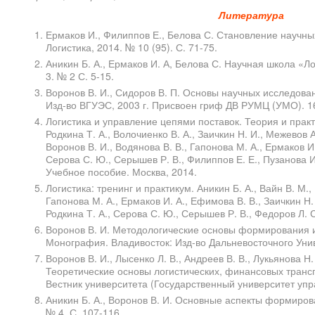
Литература
Ермаков И., Филиппов Е., Белова С. Становление научны
Логистика, 2014. № 10 (95). С. 71-75.
Аникин Б. А., Ермаков И. А, Белова С. Научная школа «Ло
3. № 2 С. 5-15.
Воронов В. И., Сидоров В. П. Основы научных исследован
Изд-во ВГУЭС, 2003 г. Присвоен гриф ДВ РУМЦ (УМО). 16
Логистика и управление цепями поставок. Теория и практи
Родкина Т. А., Волочиенко В. А., Заичкин Н. И., Межевов А
Воронов В. И., Водянова В. В., Гапонова М. А., Ермаков И.
Серова С. Ю., Серышев Р. В., Филиппов Е. Е., Пузанова И.
Учебное пособие. Москва, 2014.
Логистика: тренинг и практикум. Аникин Б. А., Вайн В. М.,
Гапонова М. А., Ермаков И. А., Ефимова В. В., Заичкин Н. 
Родкина Т. А., Серова С. Ю., Серышев Р. В., Федоров Л. 
Воронов В. И. Методологические основы формирования и
Монография. Владивосток: Изд-во Дальневосточного Унив
Воронов В. И., Лысенко Л. В., Андреев В. В., Лукьянова Н. 
Теоретические основы логистических, финансовых транс
Вестник университета (Государственный университет упра
Аникин Б. А., Воронов В. И. Основные аспекты формиров
№ 4. С. 107-116.