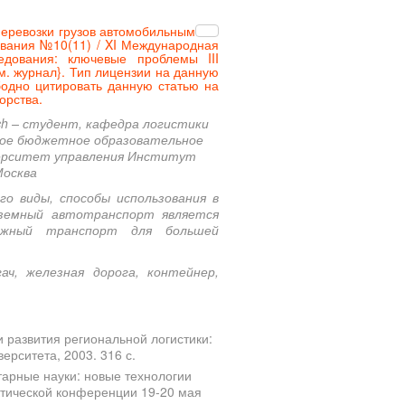
перевозки грузов автомобильным
вания №10(11) / XI Международная
едования: ключевые проблемы III
м. журнал
}. Тип лицензии на данную
бодно цитировать данную статью на
орства.
vich – студент, кафедра логистики
ное бюджетное образовательное
верситет управления Институт
Москва
о виды, способы использования в
аземный автотранспорт является
ожный транспорт для большей
ач, железная дорога, контейнер,
 развития региональной логистики:
ерситета, 2003. 316 с.
тарные науки: новые технологии
ктической конференции 19-20 мая