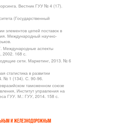
орсинга. Вестник ГУУ № 4 (17).
ситета (Государственный
ии элементов цепей поставок в
ния. Международный научно-
рьков.
. Г. Международные аспекты
 2002. 168 с.
одящие сети. Маркетинг, 2013. № 6
вая статистика в развитии
 № 1 (134). С. 90-96.
 в евразийском таможенном союзе
авления, Институт управления на
са ГУУ. М.: ГУУ, 2014. 158 с.
ильным и железнодорожным