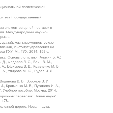
ациональной логистической
ситета (Государственный
ии элементов цепей поставок в
ния. Международный научно-
рьков.
 в евразийском таможенном союзе
авления, Институт управления на
са ГУУ. М.: ГУУ, 2014. 158 с.
ка. Основы логистики. Аникин Б. А.;
. Д., Федоров Л. С., Вайн В. М.,
 А., Ефимова В. В., Кравченко М. В.,
 А., Учирова М. Ю., Рудая И. Л.
 Водянова В. В., Воронов В. И.,
И., Кравченко М. В., Пузанова И. А.,
С. Учебное пособие. Москва, 2014.
орожных перевозок. Новая наука:
5-178.
елезной дороге. Новая наука: