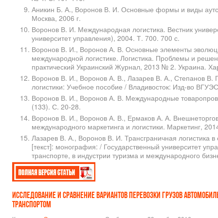
Аникин Б. А., Воронов В. И. Основные формы и виды аутс
Москва, 2006 г.
Воронов В. И. Международная логистика. Вестник универ
университет управления), 2004. Т. 700. 700 с.
Воронов В. И., Воронов А. В. Основные элементы эволюц
международной логистике. Логистика. Проблемы и реше
практический Украинский Журнал, 2013 № 2. Украина. Ха
Воронов В. И., Воронов А. В., Лазарев В. А., Степанов В
логистики: Учебное пособие / Владивосток: Изд-во ВГУЭС,
Воронов В. И., Воронов А. В. Международные товаропров
(133). С. 20-28.
Воронов В. И., Воронов А. В., Ермаков А. А. Внешнеторго
международного маркетинга и логистики. Маркетинг, 2014.
Лазарев В. А., Воронов В. И. Трансграничная логистика
[текст]: монография: / Государственный университет упр
транспорте, в индустрии туризма и международного бизне
Исследование и сравнение вариантов перевозки грузов автомоб
транспортом