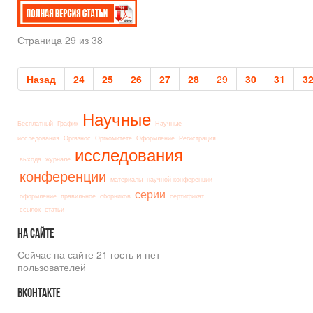
Страница 29 из 38
Назад
24
25
26
27
28
29
30
31
3
Научные
Бесплатный
График
Научные
исследования
Оргвзнос
Оргкомитете
Оформление
Регистрация
исследования
выхода
журнале
конференции
материалы
научной конференции
серии
оформление
правильное
сборников
сертификат
ссылок
статьи
На
сайте
Сейчас на сайте 21 гость и нет
пользователей
Вконтакте