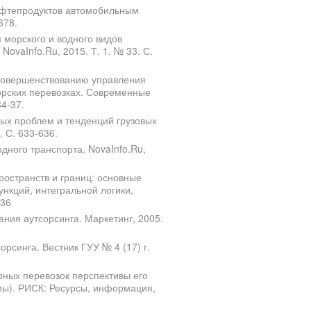
нефтепродуктов автомобильным
678.
 морского и водного видов
ovaInfo.Ru, 2015. Т. 1. № 33. С.
 совершенствованию управления
орских перевозках. Современные
34-37.
ных проблем и тенденций грузовых
 С. 633-636.
дного транспорта. NovaInfo.Ru,
ространств и границ: основные
нкций, интегральной логики,
-36
ания аутсорсинга. Маркетинг, 2005.
орсинга. Вестник ГУУ № 4 (17) г.
ных перевозок перспективы его
мы). РИСК: Ресурсы, информация,