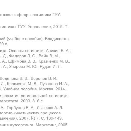
х школ кафедры логистики ГУУ.
гистика» ГУУ. Управление, 2015. Т.
ий (учебное пособие). Владивосток:
0 c.
ка. Основы логистики. Аникин Б. А.;
. Д., Федоров Л. С., Вайн В. М.,
 А., Ефимова В. В., Кравченко М. В.,
 А., Учирова М. Ю., Рудая И. Л.
 Водянова В. В., Воронов В. И.,
И., Кравченко М. В., Пузанова И. А.,
С. Учебное пособие. Москва, 2014.
 развития региональной логистики:
ерситета, 2003. 316 с.
А., Горбунов Е. А., Лысенко А. Л.
портно-кинетических процессов.
вления), 2007. № 7. С. 139-149.
ания аутсорсинга. Маркетинг, 2005.