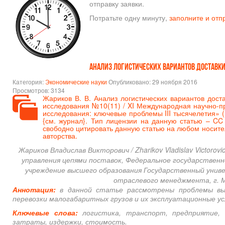
отправку заявки.
Потратьте одну минуту,
заполните и отп
Анализ логистических вариантов доставки
Категория:
Экономические науки
Опубликовано: 29 ноября 2016
Просмотров: 3134
Жариков В. В. Анализ логистических вариантов доста
исследования №10(11) / XI Международная научно-п
исследования: ключевые проблемы III тысячелетия» (Р
{
см. журнал
}. Тип лицензии на данную статью – CC 
свободно цитировать данную статью на любом носите
авторства.
Жариков Владислав Викторович / Zharikov Vladislav Victoro
управления цепями поставок, Федеральное государствен
учреждение высшего образования Государственный уни
отраслевого менеджмента, г. 
Аннотация:
в данной статье рассмотрены проблемы вы
перевозки малогабаритных грузов и их эксплуатационные ус
Ключевые слова:
логистика, транспорт, предприятие, 
затраты, издержки, стоимость.