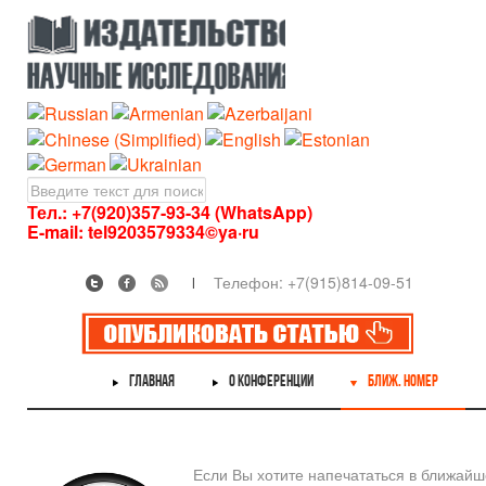
Тел.: +7(920)357-93-34 (WhatsApp)
E-mail:
tel9203579334©ya·ru
Телефон: +7(915)814-09-51
ГЛАВНАЯ
О КОНФЕРЕНЦИИ
БЛИЖ. НОМЕР
Если Вы хотите напечататься в ближай