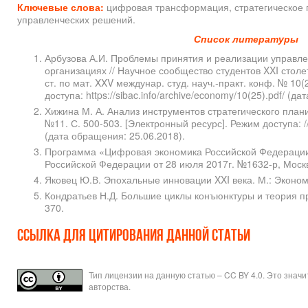
Ключевые слова:
цифровая трансформация, стратегическое 
управленческих решений.
Список литературы
Арбузова А.И. Проблемы принятия и реализации управл
организациях // Научное сообщество студентов XXI ст
ст. по мат. XXV междунар. студ. науч.-практ. конф. № 10(
доступа: https://sibac.info/archive/economy/10(25).pdf/ (д
Хижина М. А. Анализ инструментов стратегического план
№11. С. 500-503. [Электронный ресурс]. Режим доступа: // 
(дата обращения: 25.06.2018).
Программа «Цифровая экономика Российской Федераци
Российской Федерации от 28 июля 2017г. №1632-р, Моск
Яковец Ю.В. Эпохальные инновации XXI века. М.: Экономи
Кондратьев Н.Д. Большие циклы конъюнктуры и теория пр
370.
Ссылка для цитирования данной статьи
Тип лицензии на данную статью – CC BY 4.0. Это знач
авторства.