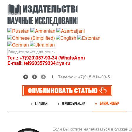
Тел.: +7(920)357-93-34 (WhatsApp)
E-mail:
tel9203579334©ya·ru
Телефон: +7(915)814-09-51
ГЛАВНАЯ
О КОНФЕРЕНЦИИ
БЛИЖ. НОМЕР
Если Вы хотите напечататься в ближай