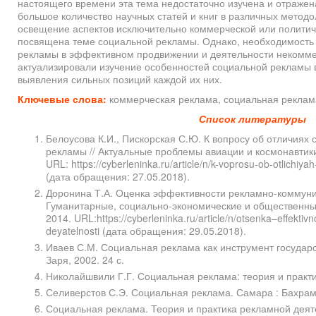
настоящего времени эта тема недостаточно изучена и отражен
большое количество научных статей и книг в различных метод
освещение аспектов исключительно коммерческой или политич
посвящена теме социальной рекламы. Однако, необходимость 
рекламы в эффективном продвижении и деятельности некомме
актуализировали изучение особенностей социальной рекламы 
выявления сильных позиций каждой их них.
Ключевые слова:
коммерческая реклама, социальная реклам
Список литературы
Белоусова К.И., Пискорская С.Ю. К вопросу об отличиях
рекламы // Актуальные проблемы авиации и космонавтики
URL: https://cyberleninka.ru/article/n/k-voprosu-ob-otlichiy
(дата обращения: 27.05.2018).
Доронина Т.А. Оценка эффективности рекламно-коммуни
Гуманитарные, социально-экономические и общественные
2014. URL:https://cyberleninka.ru/article/n/otsenka–effekt
deyatelnosti (дата обращения: 29.05.2018).
Иваев С.М. Социальная реклама как инструмент государс
Заря, 2002. 24 с.
Николайшвили Г.Г. Социальная реклама: теория и практик
Селиверстов С.Э. Социальная реклама. Самара : Бахрам-
Социальная реклама. Теория и практика рекламной деят