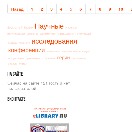
Назад
1
2
3
4
5
6
7
8
9
10
Научные
Бесплатный
График
Научные
исследования
Оргвзнос
Оргкомитете
Оформление
Регистрация
исследования
выхода
журнале
конференции
материалы
научной конференции
серии
оформление
правильное
сборников
сертификат
ссылок
статьи
На
сайте
Сейчас на сайте 121 гость и нет
пользователей
Вконтакте