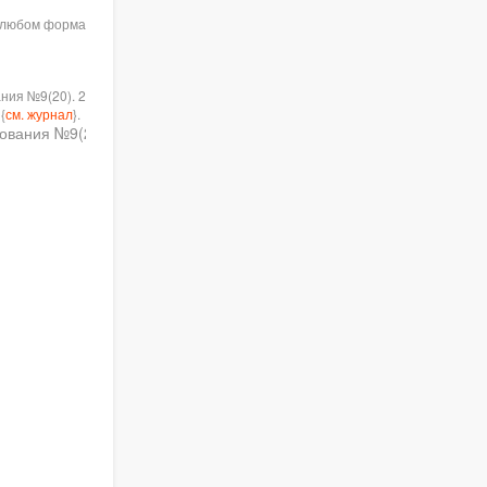
в любом формате при указании
я №9(20). 2017 / XX
{
см. журнал
}.
ния №9(20). 2017. С. {
см.