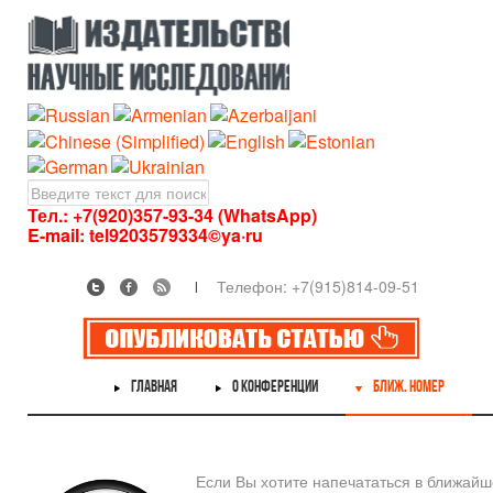
Тел.: +7(920)357-93-34 (WhatsApp)
E-mail:
tel9203579334©ya·ru
Телефон: +7(915)814-09-51
ГЛАВНАЯ
О КОНФЕРЕНЦИИ
БЛИЖ. НОМЕР
Если Вы хотите напечататься в ближай