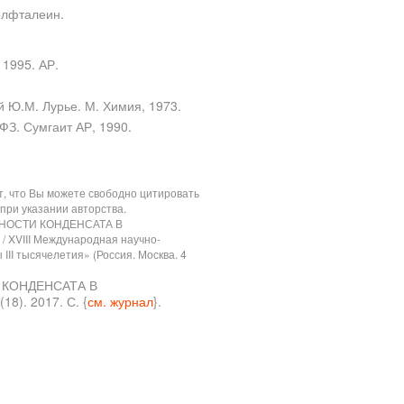
олфталеин.
 1995. АР.
.
 Ю.М. Лурье. М. Химия, 1973.
ФЗ. Сумгаит АР, 1990.
ит, что Вы можете свободно цитировать
при указании авторства.
ОЧНОСТИ КОНДЕНСАТА В
 XVIII Международная научно-
II тысячелетия» (Россия. Москва. 4
И КОНДЕНСАТА В
). 2017. С. {
см. журнал
}.