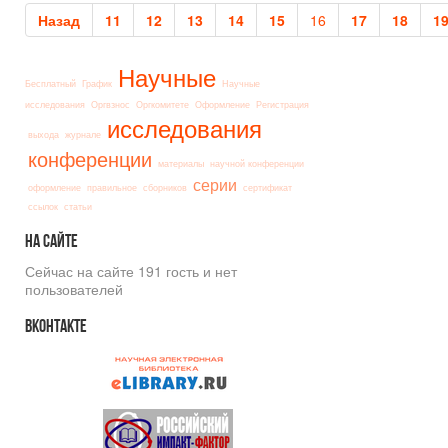
Назад
11
12
13
14
15
16
17
18
1
Научные
Бесплатный
График
Научные
исследования
Оргвзнос
Оргкомитете
Оформление
Регистрация
исследования
выхода
журнале
конференции
материалы
научной конференции
серии
оформление
правильное
сборников
сертификат
ссылок
статьи
На
сайте
Сейчас на сайте 191 гость и нет
пользователей
Вконтакте