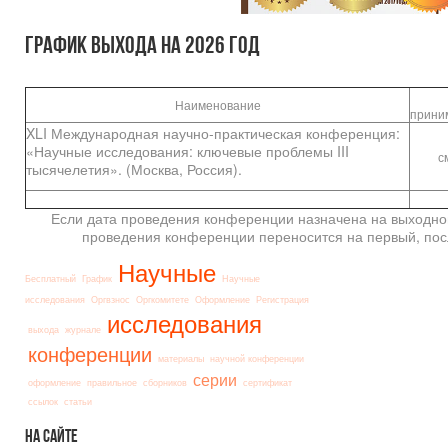
График выхода на 2026 год
С
Наименование
прин
XLI Международная научно-практическая конференция:
«Научные исследования: ключевые проблемы III
с
тысячелетия». (Москва, Россия).
Если дата проведения конференции назначена на выходной
проведения конференции переносится на первый, пос
Научные
Бесплатный
График
Научные
исследования
Оргвзнос
Оргкомитете
Оформление
Регистрация
исследования
выхода
журнале
конференции
материалы
научной конференции
серии
оформление
правильное
сборников
сертификат
ссылок
статьи
На
сайте