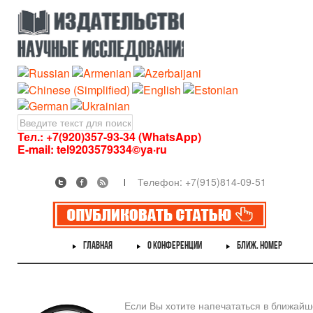
Тел.: +7(920)357-93-34 (WhatsApp)
E-mail:
tel9203579334©ya·ru
Телефон: +7(915)814-09-51
ГЛАВНАЯ
О КОНФЕРЕНЦИИ
БЛИЖ. НОМЕР
Если Вы хотите напечататься в ближай