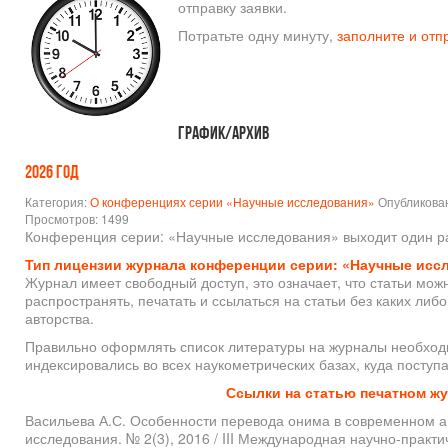
отправку заявки.
Потратьте одну минуту,
заполните и отп
График/Архив
2026 год
Категория:
О конференциях серии «Научные исследования»
Опубликован
Просмотров: 1499
Конференция серии: «Научные исследования» выходит один ра
Тип лицензии журнала конференции серии: «Научные иссл
Журнал имеет свободный доступ, это означает, что статьи можн
распространять, печатать и ссылаться на статьи без каких либ
авторства.
Правильно оформлять список литературы на журналы необходи
индексировались во всех наукометрических базах, куда посту
Ссылки на статью печатном ж
Васильева А.С. Особенности перевода онима в современном а
исследования. № 2(3), 2016 / III Международная научно-прак