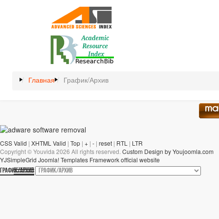
Главная
График/Архив
CSS Valid
|
XHTML Valid
|
Top
|
+
|
-
|
reset
|
RTL
|
LTR
Copyright ©
Youvida
2026 All rights reserved.
Custom Design by Youjoomla.com
YJSimpleGrid Joomla! Templates Framework official website
ГРАФИК/АРХИВ