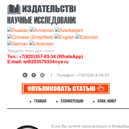
Тел.: +7(920)357-93-34 (WhatsApp)
E-mail:
tel9203579334©ya·ru
Телефон: +7(915)814-09-51
ГЛАВНАЯ
О КОНФЕРЕНЦИИ
БЛИЖ. НОМЕР
Если Вы хотите напечататься в ближай