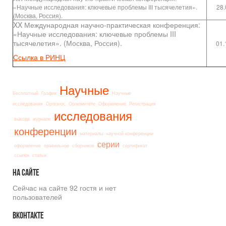
«Научные исследования: ключевые проблемы III тысячелетия».
28.
(Москва, Россия).
XX Международная научно-практическая конференция:
«Научные исследования: ключевые проблемы III
тысячелетия». (Москва, Россия).
01.
Ссылка в РИНЦ
Научные
Бесплатный
График
Научные
исследования
Оргвзнос
Оргкомитете
Оформление
Регистрация
исследования
выхода
журнале
конференции
материалы
научной конференции
серии
оформление
правильное
сборников
сертификат
ссылок
статьи
На
сайте
Сейчас на сайте 92 гостя и нет
пользователей
Вконтакте