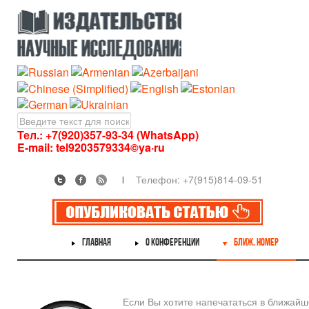
Тел.: +7(920)357-93-34 (WhatsApp)
E-mail:
tel9203579334©ya·ru
Телефон: +7(915)814-09-51
ГЛАВНАЯ
О КОНФЕРЕНЦИИ
БЛИЖ. НОМЕР
Если Вы хотите напечататься в ближай