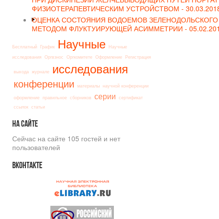
ФИЗИОТЕРАПЕВТИЧЕСКИМ УСТРОЙСТВОМ -
30.03.2018
ОЦЕНКА СОСТОЯНИЯ ВОДОЕМОВ ЗЕЛЕНОДОЛЬСКОГО 
МЕТОДОМ ФЛУКТУИРУЮЩЕЙ АСИММЕТРИИ -
05.02.201
Научные
Бесплатный
График
Научные
исследования
Оргвзнос
Оргкомитете
Оформление
Регистрация
исследования
выхода
журнале
конференции
материалы
научной конференции
серии
оформление
правильное
сборников
сертификат
ссылок
статьи
На
сайте
Сейчас на сайте 105 гостей и нет
пользователей
Вконтакте