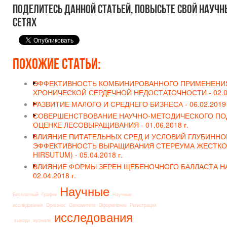
Поделитесь данной статьей, повысьте свой научн
сетях
Похожие статьи:
ЭФФЕКТИВНОСТЬ КОМБИНИРОВАННОГО ПРИМЕНЕНИЯ
ХРОНИЧЕСКОЙ СЕРДЕЧНОЙ НЕДОСТАТОЧНОСТИ -
02.0
РАЗВИТИЕ МАЛОГО И СРЕДНЕГО БИЗНЕСА -
06.02.2019 
СОВЕРШЕНСТВОВАНИЕ НАУЧНО-МЕТОДИЧЕСКОГО ПО
ОЦЕНКЕ ЛЕСОВЫРАЩИВАНИЯ -
01.06.2018 г.
ВЛИЯНИЕ ПИТАТЕЛЬНЫХ СРЕД И УСЛОВИЙ ГЛУБИННО
ЭФФЕКТИВНОСТЬ ВЫРАЩИВАНИЯ СТЕРЕУМА ЖЕСТКО
HIRSUTUM) -
05.04.2018 г.
ВЛИЯНИЕ ФОРМЫ ЗЕРЕН ЩЕБЕНОЧНОГО БАЛЛАСТА НА
02.04.2018 г.
Научные
Бесплатный
График
Научные
исследования
Оргвзнос
Оргкомитете
Оформление
Регистрация
исследования
выхода
журнале