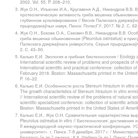
2002. Vol. 55. P. 208–210.
Жук О.Н., Ильючик И.А., Кругавеня А.Д., Никандров В.В. 
протеолитическую активность гриба вешенка обыкновенная
глубинном культивировании // Веснік Палескага дзяржаўна
прыродазнаўчых навук, Пинск: ПолесГУ, 2017. № 2. С. 62
Жук О.Н., Бокова О.А., Сакович В.В., Никандров В.В. Осо
гриба вешенка обыкновенная (Pleurotus ostreatus) в присут
Палескага дзяржаўнага універсітэта. Серыя прыродазнаў
2. С. 43–50.
Калько Е.И. Экология и грибная биотехнология / Ecology an
International scientific review of problems and prospects of
International scientific and practical conference: collection of
February 2018. Boston: Massachusetts printed in the United 
P. 16–22.
Калько Е.И. Особенности роста Stereum hirsutum in vitr
The growth characteristics of Stereum hirsutum in vitro en
// International scientific review of the problems of natural s
scientific specialized conference: collection of scientific art
Boston: Massachusetts printed in the United States of Amerik
Калько Е.И., Жук О.Н. Сравнительная характеристика вы
Pleurotus ostreatus in vitro // Биотехнология: достижени
II международной научно–практической конференции. У
университет». г. Пинск. 7-8 декабря, 2017 г. / Министер
Беларусь [и др.]; редкол.: К.К. Шебеко [и др.]. Пинск: Пол