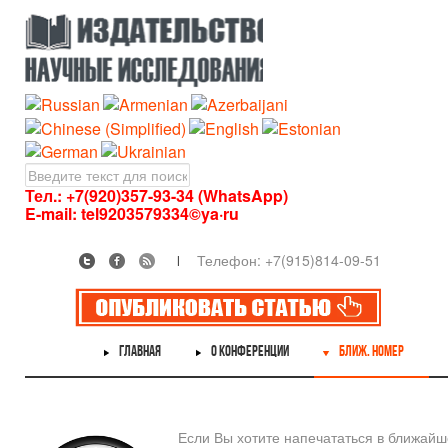
Тел.: +7(920)357-93-34 (WhatsApp)
E-mail:
tel9203579334©ya·ru
Телефон: +7(915)814-09-51
ГЛАВНАЯ
О КОНФЕРЕНЦИИ
БЛИЖ. НОМЕР
Если Вы хотите напечататься в ближай