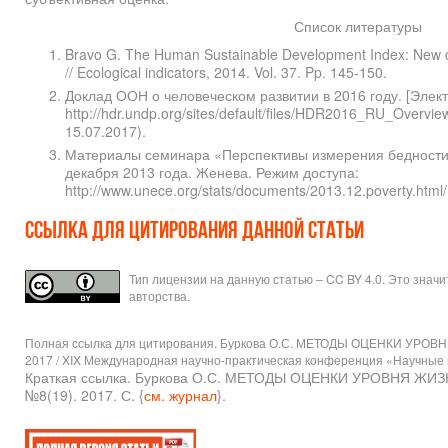
Список литературы
Bravo G. The Human Sustainable Development Index: New calcu
// Ecological indicators, 2014. Vol. 37. Pp. 145-150.
Доклад ООН о человеческом развитии в 2016 году. [Элек
http://hdr.undp.org/sites/default/files/HDR2016_RU_Overv
15.07.2017).
Материалы семинара «Перспективы измерения бедности».
декабря 2013 года. Женева. Режим доступа:
http://www.unece.org/stats/documents/2013.12.poverty.html
Ссылка для цитирования данной статьи
Тип лицензии на данную статью – CC BY 4.0. Это знач
авторства.
Полная ссылка для цитирования. Буркова О.С. МЕТОДЫ ОЦЕНКИ УР
2017 / XIX Международная научно-практическая конференция «Научные ис
Краткая ссылка. Буркова О.С. МЕТОДЫ ОЦЕНКИ УРОВНЯ Ж
№8(19). 2017. С. {
см. журнал
}.