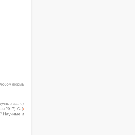
в любом формате при указании
чные исследования №8(19).
я 2017). С. {
см. журнал
}.
 Научные исследования