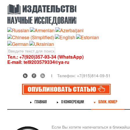
Тел.: +7(920)357-93-34 (WhatsApp)
E-mail:
tel9203579334©ya·ru
Телефон: +7(915)814-09-51
ГЛАВНАЯ
О КОНФЕРЕНЦИИ
БЛИЖ. НОМЕР
Если Вы хотите напечататься в ближай