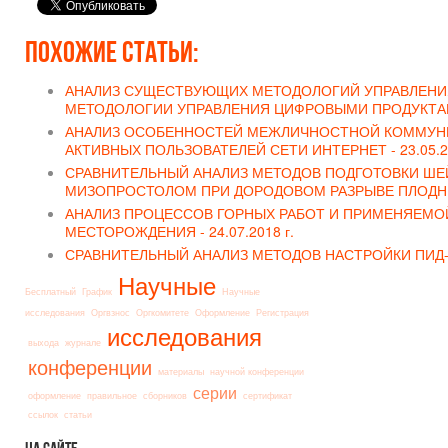
Похожие статьи:
АНАЛИЗ СУЩЕСТВУЮЩИХ МЕТОДОЛОГИЙ УПРАВЛЕНИЯ
МЕТОДОЛОГИИ УПРАВЛЕНИЯ ЦИФРОВЫМИ ПРОДУКТА
АНАЛИЗ ОСОБЕННОСТЕЙ МЕЖЛИЧНОСТНОЙ КОММУНИ
АКТИВНЫХ ПОЛЬЗОВАТЕЛЕЙ СЕТИ ИНТЕРНЕТ -
23.05.2
СРАВНИТЕЛЬНЫЙ АНАЛИЗ МЕТОДОВ ПОДГОТОВКИ ШЕЙ
МИЗОПРОСТОЛОМ ПРИ ДОРОДОВОМ РАЗРЫВЕ ПЛОДН
АНАЛИЗ ПРОЦЕССОВ ГОРНЫХ РАБОТ И ПРИМЕНЯЕМО
МЕСТОРОЖДЕНИЯ -
24.07.2018 г.
СРАВНИТЕЛЬНЫЙ АНАЛИЗ МЕТОДОВ НАСТРОЙКИ ПИД
Научные
Бесплатный
График
Научные
исследования
Оргвзнос
Оргкомитете
Оформление
Регистрация
исследования
выхода
журнале
конференции
материалы
научной конференции
серии
оформление
правильное
сборников
сертификат
ссылок
статьи