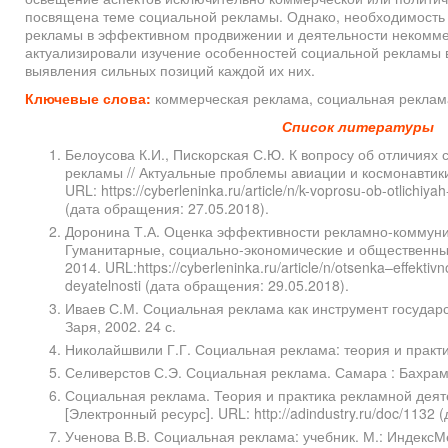
посвящена теме социальной рекламы. Однако, необходимость 
рекламы в эффективном продвижении и деятельности некомме
актуализировали изучение особенностей социальной рекламы 
выявления сильных позиций каждой их них.
Ключевые слова:
коммерческая реклама, социальная реклам
Список литературы
Белоусова К.И., Пискорская С.Ю. К вопросу об отличиях
рекламы // Актуальные проблемы авиации и космонавтики
URL: https://cyberleninka.ru/article/n/k-voprosu-ob-otlichiy
(дата обращения: 27.05.2018).
Доронина Т.А. Оценка эффективности рекламно-коммуни
Гуманитарные, социально-экономические и общественные
2014. URL:https://cyberleninka.ru/article/n/otsenka–effekt
deyatelnosti (дата обращения: 29.05.2018).
Иваев С.М. Социальная реклама как инструмент государс
Заря, 2002. 24 с.
Николайшвили Г.Г. Социальная реклама: теория и практик
Селиверстов С.Э. Социальная реклама. Самара : Бахрам-
Социальная реклама. Теория и практика рекламной деят
[Электронный ресурс]. URL: http://adindustry.ru/doc/1132
Ученова В.В. Социальная реклама: учебник. М.: ИндексМе