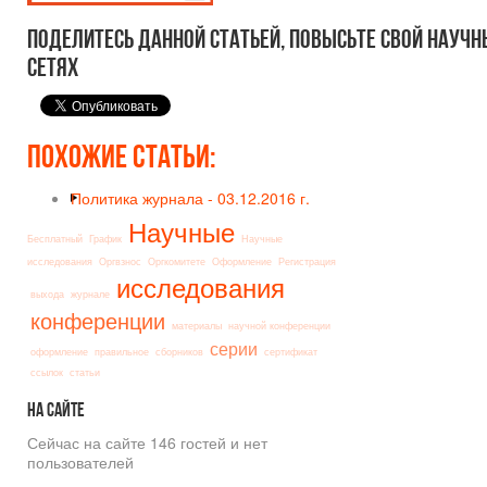
Поделитесь данной статьей, повысьте свой научн
сетях
Похожие статьи:
Политика журнала -
03.12.2016 г.
Научные
Бесплатный
График
Научные
исследования
Оргвзнос
Оргкомитете
Оформление
Регистрация
исследования
выхода
журнале
конференции
материалы
научной конференции
серии
оформление
правильное
сборников
сертификат
ссылок
статьи
На
сайте
Сейчас на сайте 146 гостей и нет
пользователей