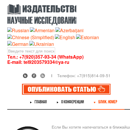
Тел.: +7(920)357-93-34 (WhatsApp)
E-mail:
tel9203579334©ya·ru
Телефон: +7(915)814-09-51
ГЛАВНАЯ
О КОНФЕРЕНЦИИ
БЛИЖ. НОМЕР
Если Вы хотите напечататься в ближай