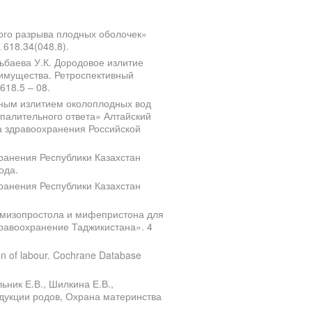
ого разрыва плодных оболочек»
618.34(048.8).
ьбаева У.К. Дородовое излитие
еимущества. Ретроспективный
618.5 – 08.
ным излитием околоплодных вод
палительного ответа» Алтайский
а здравоохранения Российской
ранения Республики Казахстан
ода.
ранения Республики Казахстан
е мизопростола и мифепристона для
дравоохранение Таджикистана». 4
tion of labour. Cochrane Database
ьник Е.В., Шилкина Е.В.,
дукции родов, Охрана материнства