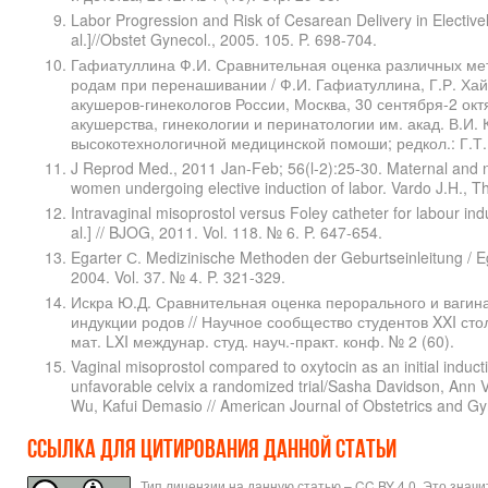
Labor Progression and Risk of Cesarean Delivery in Electivel
al.]//Obstet Gynecol., 2005. 105. P. 698-704.
Гафиатуллина Ф.И. Сравнительная оценка различных мет
родам при перенашивании / Ф.И. Гафиатуллина, Г.Р. Хай
акушеров-гинекологов России, Москва, 30 сентября-2 окт
акушерства, гинекологии и перинатологии им. акад. В.И.
высокотехнологичной медицинской помоши; редкол.: Г.Т. Су
J Reprod Med., 2011 Jan-Feb; 56(l-2):25-30. Maternal and 
women undergoing elective induction of labor. Vardo J.H., Th
Intravaginal misoprostol versus Foley catheter for labour ind
al.] // BJOG, 2011. Vol. 118. № 6. P. 647-654.
Egarter С. Medizinische Methoden der Geburtseinleitung / Eg
2004. Vol. 37. № 4. P. 321-329.
Искра Ю.Д. Сравнительная оценка перорального и вагин
индукции родов // Научное сообщество студентов XXI стол
мат. LXI междунар. студ. науч.-практ. конф. № 2 (60).
Vaginal misoprostol compared to oxytocin as an initial ind
unfavorable celvix a randomized trial/Sasha Davidson, Ann 
Wu, Kafui Demasio // American Journal of Obstetrics and Gy
Ссылка для цитирования данной статьи
Тип лицензии на данную статью – CC BY 4.0. Это знач