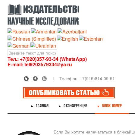
Тел.: +7(920)357-93-34 (WhatsApp)
E-mail:
tel9203579334©ya·ru
Телефон: +7(915)814-09-51
ГЛАВНАЯ
О КОНФЕРЕНЦИИ
БЛИЖ. НОМЕР
Если Вы хотите напечататься в ближай