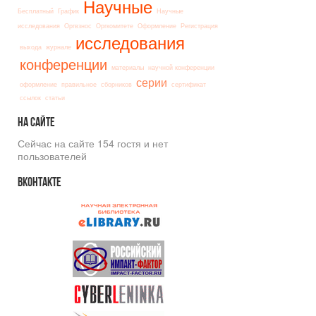
Научные
Бесплатный
График
Научные
исследования
Оргвзнос
Оргкомитете
Оформление
Регистрация
исследования
выхода
журнале
конференции
материалы
научной конференции
серии
оформление
правильное
сборников
сертификат
ссылок
статьи
На
сайте
Сейчас на сайте 154 гостя и нет
пользователей
Вконтакте