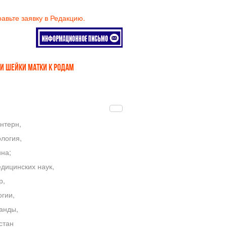
равьте заявку в Редакцию.
И ШЕЙКИ МАТКИ К РОДАМ
нтерн,
логия,
на;
дицинских наук,
р,
гии,
анды,
стан