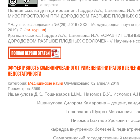
авторства.
Полная ссылка для цитирования. Гардер А.А., Евгеньева
МИЗОПРОСТОЛОМ ПРИ ДОРОДОВОМ РАЗРЫВЕ ПЛОДНЫХ О
// Научные исследования №3(29). 2019 / XXXIII Международная научно-п
2019). С. {
см. журнал
}.
Краткая ссылка. Гардер А.А., Евгеньева И.А. «СРАВНИ
ДОРОДОВОМ РАЗРЫВЕ ПЛОДНЫХ ОБОЛОЧЕК» // Научные исслед
ЭФФЕКТИВНОСТЬ КОМБИНИРОВАННОГО ПРИМЕНЕНИЯ НИТРАТОВ В ЛЕЧЕНИ
НЕДОСТАТОЧНОСТИ
Категория:
Медицинские науки
Опубликовано: 02 апреля 2019
Просмотров: 3569
Ишанкулова Д.К., Тошназаров Ш.М., Низомов Б.У., Исломов А.Н
Ишанкулова Дилором Камаровна – доцент, канди
Тошназаров Шухрат Мизамович – ас
Низомов Бахтиер Урокович - асси
кафедра внутренних болезней, педиатриче
Самаркандский государственный медицин