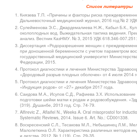
Список литературы
Князева Т.П. «Причины и факторы риска преждевременн
Дальневосточный медицинский журнал, 2016 год № 2 УДК 
Сулейменова Э.С., Джардемалиева Н.Ж., Кабыл Б.К., Кул
околоплодных вод. Выжидательная тактика ведения. Пр
анализ. Вестник КазНМУ. № 3, 2015 УДК 618.346-007.251:
Диссертация «Родоразрешение женщин с преждевремен
при доношенной беременности с учетом параметром вос
государственный медицинский университет Министерств
Федерации, 2015.
Протокол диагностики и лечения Министерства Здравоох
«Дородовый разрыв плодных оболочек» от 4 июля 2014 г
Протокол диагностики и лечения Министерства Здравоох
«Индукция родов» от «27» декабря 2017 года.
Саидова М.А., Исупов С.Д., Рафиева З.Х. Использовани
подготовки шейки матки к родам и родовозбуждения. «З
(319). Душанбе, 2013 год. Стр. 74-79.
Alfirevic Z., Aflaifel N., Weeks A. Oral misoprostol for induc
Systematic Reviews, 2014. Issue 6. Art. No.: CD001338.
Воскресенский С.Л., Тесакова М.Л., Небышинец Л.М., Мел
Малолеткина О.Л. Характеристика различных методов ин
и детства, 2012. № 1 (19). Стр. 29-35.