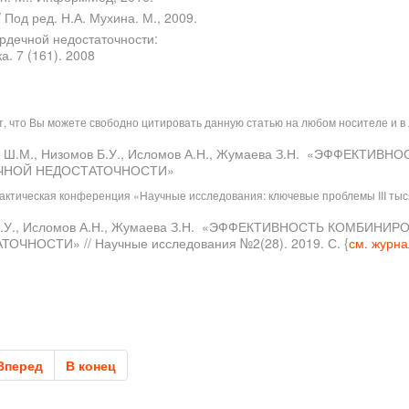
 Под ред. Н.А. Мухина. М., 2009.
ердечной недостаточности:
. 7 (161). 2008
ит, что Вы можете свободно цитировать данную статью на любом носителе и 
аров Ш.М., Низомов Б.У., Исломов А.Н., Жумаева З.Н. «ЭФФЕКТ
ЕЧНОЙ НЕДОСТАТОЧНОСТИ»
рактическая конференция «Научные исследования: ключевые проблемы III тыс
омов Б.У., Исломов А.Н., Жумаева З.Н. «ЭФФЕКТИВНОСТЬ КОМБИ
ОСТИ» // Научные исследования №2(28). 2019. С. {
см. журна
Вперед
В конец