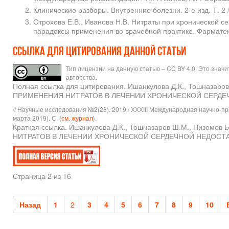
Клинические разборы. Внутренние болезни. 2-е изд. Т. 2 /
Отрохова Е.В., Иванова Н.В. Нитраты при хронической с
парадоксы применения во врачебной практике. Фарматека
Ссылка для цитирования данной статьи
Тип лицензии на данную статью – CC BY 4.0. Это знач
авторства.
Полная ссылка для цитирования. Ишанкулова Д.К., Тошназ
ПРИМЕНЕНИЯ НИТРАТОВ В ЛЕЧЕНИИ ХРОНИЧЕСКОЙ СЕРД
// Научные исследования №2(28). 2019 / XXXIII Международная научно-п
марта 2019). С. {
см. журнал
}.
Краткая ссылка. Ишанкулова Д.К., Тошназаров Ш.М., Низ
НИТРАТОВ В ЛЕЧЕНИИ ХРОНИЧЕСКОЙ СЕРДЕЧНОЙ НЕДОСТАТОЧН
Страница 2 из 16
Назад
1
2
3
4
5
6
7
8
9
10