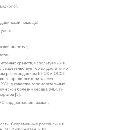
ардиолог,
едицинской помощи;
удент,
ский институт,
истан
тозных средств, используемых в
о свидетельствует об их достаточно
ьным рекомендациям ВНОК и ОССН
овные представители класса
 ХСН в качестве вспомогательных
мической болезни сердца (ИБС) и
ратов [3].
ХО кардиография, изокет,
ности. Современные российские и
ан. М.: ИнформМед, 2016.