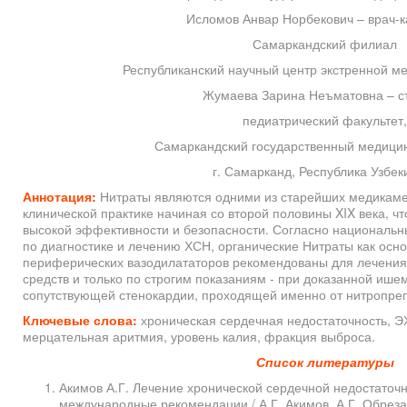
Исломов Анвар Норбекович – врач-к
Самаркандский филиал
Республиканский научный центр экстренной м
Жумаева Зарина Неъматовна – ст
педиатрический факультет,
Самаркандский государственный медицин
г. Самарканд, Республика Узбек
Аннотация:
Нитраты являются одними из старейших медикамен
клинической практике начиная со второй половины XIX века, чт
высокой эффективности и безопасности. Согласно национал
по диагностике и лечению ХСН, органические Нитраты как осн
периферических вазодилататоров рекомендованы для лечения
средств и только по строгим показаниям - при доказанной ише
сопутствующей стенокардии, проходящей именно от нитропрепа
Ключевые слова:
хроническая сердечная недостаточность, Э
мерцательная аритмия, уровень калия, фракция выброса.
Список литературы
Акимов А.Г. Лечение хронической сердечной недостаточ
международные рекомендации / А.Г. Акимов, А.Г. Обрез