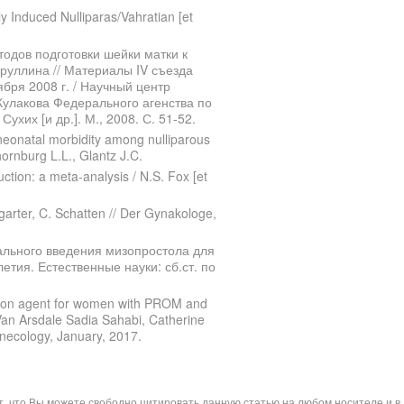
y Induced Nulliparas/Vahratian [et
одов подготовки шейки матки к
руллина // Материалы IV съезда
ября 2008 г. / Научный центр
 Кулакова Федерального агенства по
хих [и др.]. М., 2008. С. 51-52.
neonatal morbidity among nulliparous
ornburg L.L., Glantz J.C.
uction: a meta-analysis / N.S. Fox [et
arter, C. Schatten // Der Gynakologe,
ального введения мизопростола для
етия. Естественные науки: сб.ст. по
uction agent for women with PROM and
Van Arsdale Sadia Sahabi, Catherine
necology, January, 2017.
ит, что Вы можете свободно цитировать данную статью на любом носителе и 