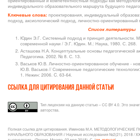
ориентированный и компетентностный подходы как методологи
индивидуального образовательного маршрута будущего педаго
Ключевые слова:
проектирования, индивидуальный образова
подход, аксиологический подход, личностно-ориентированный 
Список литературы
Юдин Э.Г. Системный подход и принцип деятельности. 
современной науки / Э.Г. Юдин. М.: Наука, 1980. С. 268.
Асташова Н.А. Концептуальные основы педагогической акс
Педагогика. 2002. № 8. С. 13.
Васьков Ю.В. Личностно-ориентированное обучение - но
Ю.В. Васьков // Современные педагогические технологии
1. Нежин: 2006. C. 63-64.
Ссылка для цитирования данной статьи
Тип лицензии на данную статью – CC BY 4.0. Это знач
авторства.
Полная ссылка для цитирования. Иминова М.А. МЕТОДОЛОГИЧЕС
НАЧАЛЬНОГО ОБРАЗОВАНИЯ // Научные исследования №2(21). 2018 / XXV
тысячелетия» (Россия. Москва. 03 мая 2018). С. {
см. журнал
}.