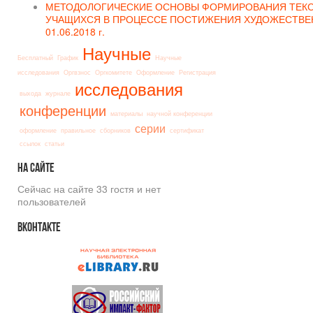
МЕТОДОЛОГИЧЕСКИЕ ОСНОВЫ ФОРМИРОВАНИЯ ТЕКС
УЧАЩИХСЯ В ПРОЦЕССЕ ПОСТИЖЕНИЯ ХУДОЖЕСТВЕН
01.06.2018 г.
Научные
Бесплатный
График
Научные
исследования
Оргвзнос
Оргкомитете
Оформление
Регистрация
исследования
выхода
журнале
конференции
материалы
научной конференции
серии
оформление
правильное
сборников
сертификат
ссылок
статьи
На
сайте
Сейчас на сайте 33 гостя и нет
пользователей
Вконтакте