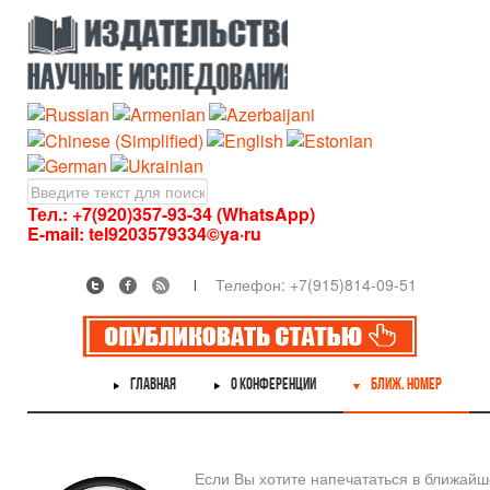
Тел.: +7(920)357-93-34 (WhatsApp)
E-mail:
tel9203579334©ya·ru
Телефон: +7(915)814-09-51
ГЛАВНАЯ
О КОНФЕРЕНЦИИ
БЛИЖ. НОМЕР
Если Вы хотите напечататься в ближай