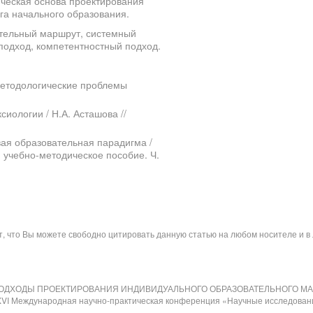
ческая основа проектирования
га начального образования.
тельный маршрут, системный
подход, компетентностный подход.
Методологические проблемы
иологии / Н.А. Асташова //
вая образовательная парадигма /
: учебно-методическое пособие. Ч.
ит, что Вы можете свободно цитировать данную статью на любом носителе и 
КИЕ ПОДХОДЫ ПРОЕКТИРОВАНИЯ ИНДИВИДУАЛЬНОГО ОБРАЗОВАТЕЛЬНОГО М
I Международная научно-практическая конференция «Научные исследования