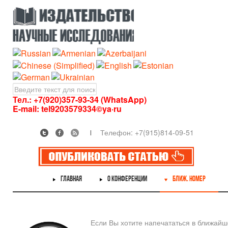
Тел.: +7(920)357-93-34 (WhatsApp)
E-mail:
tel9203579334©ya·ru
Телефон: +7(915)814-09-51
ГЛАВНАЯ
О КОНФЕРЕНЦИИ
БЛИЖ. НОМЕР
Если Вы хотите напечататься в ближай