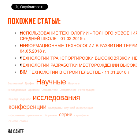
Похожие статьи:
ИСПОЛЬЗОВАНИЕ ТЕХНОЛОГИИ «ПОЛНОГО УСВОЕНИЯ
СРЕДНЕЙ ШКОЛЕ -
01.03.2019 г.
ИНФОРМАЦИОННЫЕ ТЕХНОЛОГИИ В РАЗВИТИИ ТЕРРИ
04.05.2018 г.
ТЕХНОЛОГИИ ТРАНСПОРТИРОВКИ ВЫСОКОВЯЗКОЙ НЕ
ТЕХНОЛОГИИ РАЗРАБОТКИ МЕСТОРОЖДЕНИЙ ВЫСОКО
BIM ТЕХНОЛОГИИ В СТРОИТЕЛЬСТВЕ -
11.01.2018 г.
Научные
Бесплатный
График
Научные
исследования
Оргвзнос
Оргкомитете
Оформление
Регистрация
исследования
выхода
журнале
конференции
материалы
научной конференции
серии
оформление
правильное
сборников
сертификат
ссылок
статьи
На
сайте