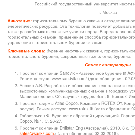
Российский государственный университет нефти и 
г. Москва
Аннотация:
горизонтальному бурению скважин отводят важное
энергетических ресурсов. Эта технология позволяет добывать 
также разрабатывать сложные участки пород. В представленно
горизонтальных скважин, применение способа горизонтального
управления в горизонтальном бурении скважин.
Ключевые слова:
бурение нефтяных скважин, горизонтальное
горизонтального бурения, современные технологии, бурение.
Список литературы
Проспект компании Sandvik «Разведочное бурение in Actio
Режим доступа: www.sandvik.com/ (дата обращения: 02.03
Анохин А.В. Разработка и обоснование технологии и техн
высокоточных коммуникационных скважин в городских услов
Машинове­дение. Сб. научных трудов. Вып. 8. Бишкек: Или
Проспект фирмы Atlas Copco. Компания ROTEX OY. Конце
ресурс]. Режим доступа: www.rotex.fi/ (дата обращения: 0
Габриэльсон Ф. Бурение с обратной циркуляцией. Горное 
Copco, № 1. С. 26-27.
Проспект компании Drillstar Eng (Австралия). 2010. 6 с. 
sales@saskz.com
./ (дата обращения: 02.03.2018).