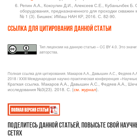
Репин А.А., Кокоулин Д.И., Алексеев С.Е., Кубанычбек Б
оборудования, предназначенного для проходки скважин 
№ 1 (3). Бишкек: ИМаш НАН КР, 2016. С. 82-90.
Ссылка для цитирования данной статьи
Тип лицензии на данную статью – CC BY 4.0. Это знач
авторства.
Полная ссылка для цитирования. Макаров А.А., Давышин А.С., Федяев А
2018 / XXIII Международная научно-практическая конференция «Научные и
Краткая ссылка. Макаров А.А., Давышин А.С., Федяев А.А., 
исследования №3(23). 2018. С. {
см. журнал
}.
Поделитесь данной статьей, повысьте свой научн
сетях