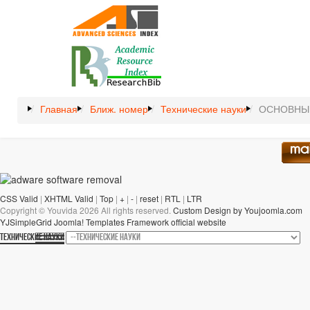
Главная
Ближ. номер
Технические науки
ОСНОВНЫ
CSS Valid
|
XHTML Valid
|
Top
|
+
|
-
|
reset
|
RTL
|
LTR
Copyright ©
Youvida
2026 All rights reserved.
Custom Design by Youjoomla.com
YJSimpleGrid Joomla! Templates Framework official website
ТЕХНИЧЕСКИЕ НАУКИ