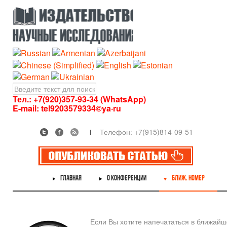
Тел.: +7(920)357-93-34 (WhatsApp)
E-mail:
tel9203579334©ya·ru
Телефон: +7(915)814-09-51
ГЛАВНАЯ
О КОНФЕРЕНЦИИ
БЛИЖ. НОМЕР
Если Вы хотите напечататься в ближай