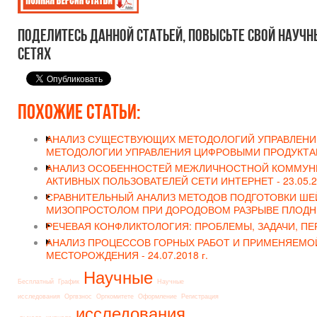
Поделитесь данной статьей, повысьте свой научн
сетях
Похожие статьи:
АНАЛИЗ СУЩЕСТВУЮЩИХ МЕТОДОЛОГИЙ УПРАВЛЕНИЯ
МЕТОДОЛОГИИ УПРАВЛЕНИЯ ЦИФРОВЫМИ ПРОДУКТА
АНАЛИЗ ОСОБЕННОСТЕЙ МЕЖЛИЧНОСТНОЙ КОММУНИ
АКТИВНЫХ ПОЛЬЗОВАТЕЛЕЙ СЕТИ ИНТЕРНЕТ -
23.05.2
СРАВНИТЕЛЬНЫЙ АНАЛИЗ МЕТОДОВ ПОДГОТОВКИ ШЕЙ
МИЗОПРОСТОЛОМ ПРИ ДОРОДОВОМ РАЗРЫВЕ ПЛОДН
РЕЧЕВАЯ КОНФЛИКТОЛОГИЯ: ПРОБЛЕМЫ, ЗАДАЧИ, ПЕ
АНАЛИЗ ПРОЦЕССОВ ГОРНЫХ РАБОТ И ПРИМЕНЯЕМО
МЕСТОРОЖДЕНИЯ -
24.07.2018 г.
Научные
Бесплатный
График
Научные
исследования
Оргвзнос
Оргкомитете
Оформление
Регистрация
исследования