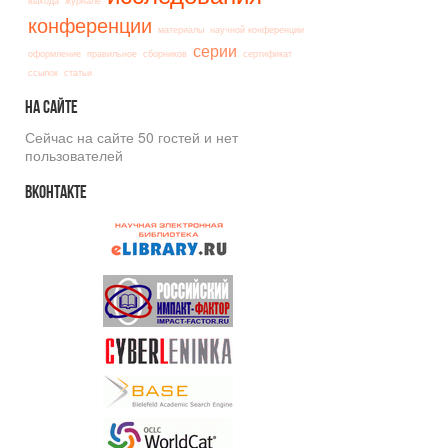
выхода
журнале
конференции
материалы
научной конференции
серии
оформление
правильное
сборников
сертификат
ссылок
статьи
На
сайте
Сейчас на сайте 50 гостей и нет
пользователей
Вконтакте