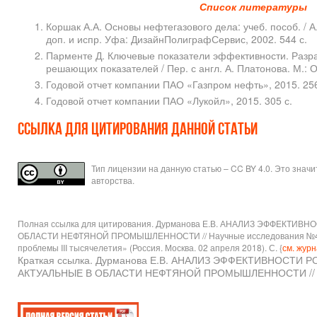
Список литературы
Коршак А.А. Основы нефтегазового дела: учеб. пособ. / А
доп. и испр. Уфа: ДизайнПолиграфСервис, 2002. 544 с.
Парменте Д. Ключевые показатели эффективности. Разр
решающих показателей / Пер. с англ. А. Платонова. М.: О
Годовой отчет компании ПАО «Газпром нефть», 2015. 256
Годовой отчет компании ПАО «Лукойл», 2015. 305 с.
Ссылка для цитирования данной статьи
Тип лицензии на данную статью – CC BY 4.0. Это знач
авторства.
Полная ссылка для цитирования. Дурманова Е.В. АНАЛИЗ ЭФФЕ
ОБЛАСТИ НЕФТЯНОЙ ПРОМЫШЛЕННОСТИ // Научные исследования №4(24).
проблемы III тысячелетия» (Россия. Москва. 02 апреля 2018). С. {
см. жур
Краткая ссылка. Дурманова Е.В. АНАЛИЗ ЭФФЕКТИВНОС
АКТУАЛЬНЫЕ В ОБЛАСТИ НЕФТЯНОЙ ПРОМЫШЛЕННОСТИ // Науч