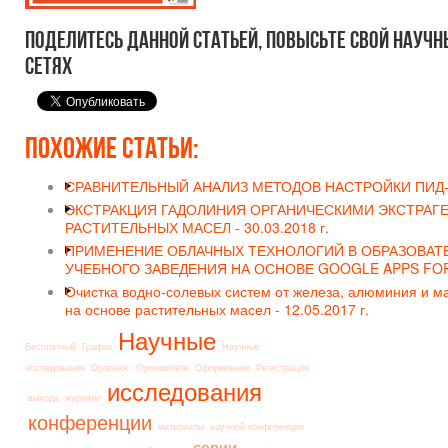
Поделитесь данной статьей, повысьте свой научн
сетях
Похожие статьи:
СРАВНИТЕЛЬНЫЙ АНАЛИЗ МЕТОДОВ НАСТРОЙКИ ПИД
ЭКСТРАКЦИЯ ГАДОЛИНИЯ ОРГАНИЧЕСКИМИ ЭКСТРАГ
РАСТИТЕЛЬНЫХ МАСЕЛ -
30.03.2018 г.
ПРИМЕНЕНИЕ ОБЛАЧНЫХ ТЕХНОЛОГИЙ В ОБРАЗОВА
УЧЕБНОГО ЗАВЕДЕНИЯ НА ОСНОВЕ GOOGLE APPS FO
Очистка водно-солевых систем от железа, алюминия и м
на основе растительных масел -
12.05.2017 г.
Научные
Бесплатный
График
Научные
исследования
Оргвзнос
Оргкомитете
Оформление
Регистрация
исследования
выхода
журнале
конференции
материалы
научной конференции
серии