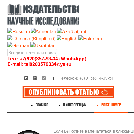
Тел.: +7(920)357-93-34 (WhatsApp)
E-mail:
tel9203579334©ya·ru
Телефон: +7(915)814-09-51
ГЛАВНАЯ
О КОНФЕРЕНЦИИ
БЛИЖ. НОМЕР
Если Вы хотите напечататься в ближай