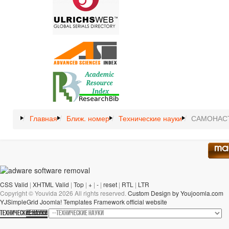
Главная
Ближ. номер
Технические науки
САМОНАСТ
CSS Valid
|
XHTML Valid
|
Top
|
+
|
-
|
reset
|
RTL
|
LTR
Copyright ©
Youvida
2026 All rights reserved.
Custom Design by Youjoomla.com
YJSimpleGrid Joomla! Templates Framework official website
ТЕХНИЧЕСКИЕ НАУКИ