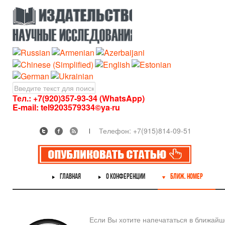
Тел.: +7(920)357-93-34 (WhatsApp)
E-mail:
tel9203579334©ya·ru
Телефон: +7(915)814-09-51
ГЛАВНАЯ
О КОНФЕРЕНЦИИ
БЛИЖ. НОМЕР
Если Вы хотите напечататься в ближай