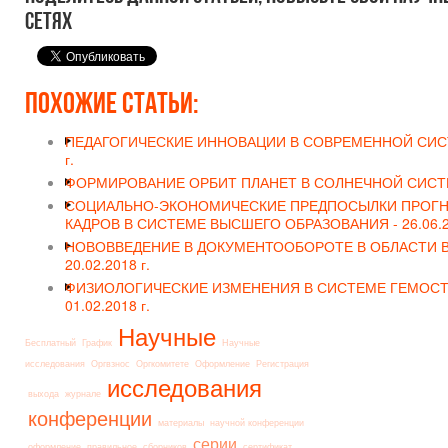
сетях
Похожие статьи:
ПЕДАГОГИЧЕСКИЕ ИННОВАЦИИ В СОВРЕМЕННОЙ СИС
г.
ФОРМИРОВАНИЕ ОРБИТ ПЛАНЕТ В СОЛНЕЧНОЙ СИСТ
СОЦИАЛЬНО-ЭКОНОМИЧЕСКИЕ ПРЕДПОСЫЛКИ ПРОГН
КАДРОВ В СИСТЕМЕ ВЫСШЕГО ОБРАЗОВАНИЯ -
26.06.2
НОВОВВЕДЕНИЕ В ДОКУМЕНТООБОРОТЕ В ОБЛАСТИ 
20.02.2018 г.
ФИЗИОЛОГИЧЕСКИЕ ИЗМЕНЕНИЯ В СИСТЕМЕ ГЕМОСТ
01.02.2018 г.
Научные
Бесплатный
График
Научные
исследования
Оргвзнос
Оргкомитете
Оформление
Регистрация
исследования
выхода
журнале
конференции
материалы
научной конференции
серии
оформление
правильное
сборников
сертификат