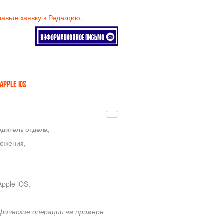
равьте заявку в Редакцию.
PPLE IOS
одитель отдела,
ложения,
pple iOS,
фические операции на примере