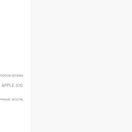
в любом формате при указании
APPLE IOS ключевые
ные исследования № 4(35).