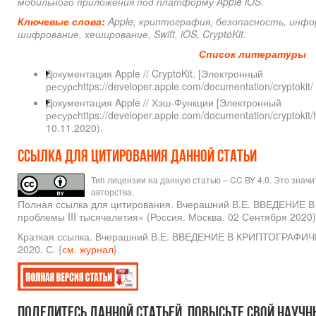
мобильного приложения под платформу Apple iOS.
Ключевые слова:
Apple, криптография, безопасность, инфо
шифрование, хеширование, Swift, iOS, CryptoKit.
Список литературы
Документация Apple // CryptoKit. [Электронный
ресурсhttps://developer.apple.com/documentation/cryptokit
Документация Apple // Хэш-Функции [Электронный
ресурсhttps://developer.apple.com/documentation/cryptokit
10.11.2020).
Ссылка для цитирования данной статьи
Тип лицензии на данную статью – CC BY 4.0. Это знач
авторства.
Полная ссылка для цитирования. Вчерашний В.Е. ВВЕДЕ
проблемы III тысячелетия» (Россия. Москва. 02 Сентября 2020).
Краткая ссылка. Вчерашний В.Е. ВВЕДЕНИЕ В КРИПТОГРАФИ
2020. С. {
см. журнал
}.
Поделитесь данной статьей, повысьте свой научн