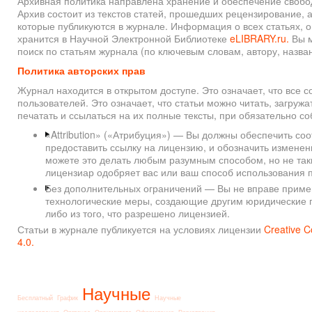
Архивная политика направлена хранение и обеспечение свобод
Архив состоит из текстов статей, прошедших рецензирование, 
которые публикуются в журнале. Информация о всех статьях, 
хранится в Научной Электронной Библиотеке
eLIBRARY.ru.
Вы м
поиск по статьям журнала (по ключевым словам, автору, назва
Политика авторских прав
Журнал находится в открытом доступе. Это означает, что все 
пользователей. Это означает, что статьи можно читать, загружа
печатать и ссылаться на их полные тексты, при обязательно 
«Attribution» («Атрибуция») — Вы должны обеспечить со
предоставить ссылку на лицензию, и обозначить изменен
можете это делать любым разумным способом, но не так
лицензиар одобряет вас или ваш способ использования 
Без дополнительных ограничений — Вы не вправе приме
технологические меры, создающие другим юридические п
либо из того, что разрешено лицензией.
Статьи в журнале публикуется на условиях лицензии
Creative 
4.0.
Научные
Бесплатный
График
Научные