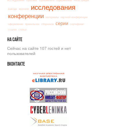
исследования
Оргвзнос
Оргкомитете
Оформление
Регистрация
исследования
выхода
журнале
конференции
материалы
научной конференции
серии
оформление
правильное
сборников
сертификат
ссылок
статьи
На
сайте
Сейчас на сайте 107 гостей и нет
пользователей
Вконтакте