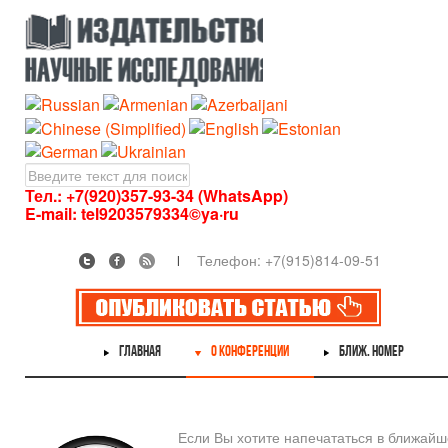
Тел.: +7(920)357-93-34 (WhatsApp)
E-mail:
tel9203579334©ya·ru
Телефон: +7(915)814-09-51
ГЛАВНАЯ
О КОНФЕРЕНЦИИ
БЛИЖ. НОМЕР
Если Вы хотите напечататься в ближай