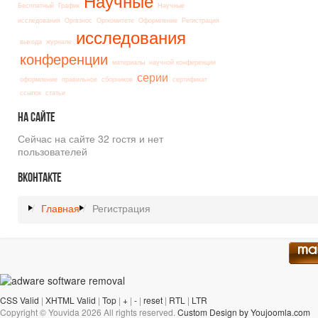
Научные
Бесплатный
График
Научные
исследования
Оргвзнос
Оргкомитете
Оформление
Регистрация
исследования
выхода
журнале
конференции
материалы
научной конференции
серии
оформление
правильное
сборников
сертификат
ссылок
статьи
На
сайте
Сейчас на сайте 32 гостя и нет
пользователей
Вконтакте
Главная
Регистрация
CSS Valid
|
XHTML Valid
|
Top
|
+
|
-
|
reset
|
RTL
|
LTR
Copyright ©
Youvida
2026 All rights reserved.
Custom Design by Youjoomla.com