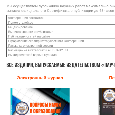
Мы осуществляем публикацию научных работ максимально быстр
выписка официального Сертификата о публикации до 48 часов 
Конференция состоится
Прием статей до
Рецензирование
Выписка справки о публикации
Публикация статей на сайте
Оформление сертификата участника конференции
Рассылка электронной версии
Размещение в каталогах и eLIBRARY.RU
Выход печатной версии журнала
Все издания, выпускаемые издательством «Нау
Электронный журнал
Пе