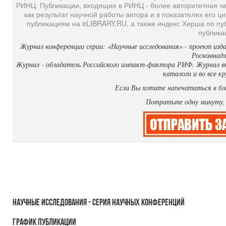
РИНЦ. Публикации, входящие в РИНЦ - более авторитетная ч
как результат научной работы автора и в показателях его ц
публикациям на eLIBRARY.RU, а также индекс Хирша по п
публика
Журнал конференции серии: «Научные исследования» - проект из
Роскомнад
Журнал - обладатель Российского импакт-фактора РИФ. Журнал вк
каталоги и во все к
Если Вы хотите напечататься в бл
Потратьте одну минуту
Научные исследования - серия научных конференций
График
публикации