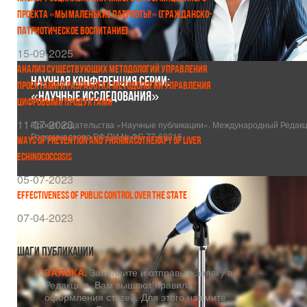
ПРОЕКТА «МЫ МАЛЕНЬКИЕ ПАТРИОТЫ!» (ГРАЖДАНСКО-
ПАТРИОТИЧЕСКОЕ ВОСПИТАНИЕ)
15-09-2025
АНАЛИЗ СУЩЕСТВУЮЩИХ МЕТОДОЛОГИЙ УПРАВЛЕНИЯ
НАУЧНАЯ КОНФЕРЕНЦИЯ СЕРИИ:
ПРОЕКТАМИ И РАЗРАБОТКА МЕТОДОЛОГИИ УПРАВЛЕНИЯ
«НАУЧНЫЕ ИССЛЕДОВАНИЯ»
ЦИФРОВЫМИ ПРОДУКТАМИ
11-07-2023
Проект издательства «Научные публикации». Международный Редакци
Роскомнадзора РФ ПИ № ФС 77-60216.
WAYS OF PREVENTION AND PHARMACOTHERAPY OF LIVER
ECHINOCOCCOSIS
05-07-2023
EFFECTIVENESS OF PUBLIC CONTROL OVER THE STATE
07-04-2023
Шаги
публикации
ЗАЯВКА.
Заполните и отправьте заявку в
Редакцию. Вам вышлют правила
оформления статей. Для этого нажмите