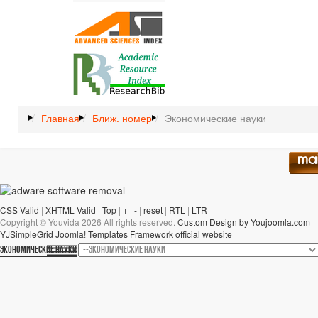
Главная
Ближ. номер
Экономические науки
CSS Valid
|
XHTML Valid
|
Top
|
+
|
-
|
reset
|
RTL
|
LTR
Copyright ©
Youvida
2026 All rights reserved.
Custom Design by Youjoomla.com
YJSimpleGrid Joomla! Templates Framework official website
ЭКОНОМИЧЕСКИЕ НАУКИ