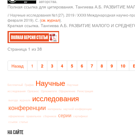
авторства.
Полная ссылка для цитирования. Тангиева А.Б. РАЗВИТИЕ 
// Научные исследования №1(27). 2019 / XXXII Международная научно-пр
февраля 2019). С. {
см. журнал
}.
Краткая ссылка. Тангиева А.Б. РАЗВИТИЕ МАЛОГО И СРЕДНЕГО
Страница 1 из 38
Назад
1
2
3
4
5
6
7
8
9
10
Научные
Бесплатный
График
Научные
исследования
Оргвзнос
Оргкомитете
Оформление
Регистрация
исследования
выхода
журнале
конференции
материалы
научной конференции
серии
оформление
правильное
сборников
сертификат
ссылок
статьи
На
сайте