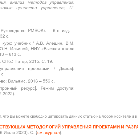
ия, анализ методов управления,
овые ценности управления, IT-
(Руководство PMBOK). – 6-е изд. –
32 с.
курс: учебник / А.В. Алешин, В.М.
, О.Н. Ильиной; НИУ «Высшая школа
3 – 613 с.
СПб.: Питер, 2015. С. 19.
управления проектами / Джефф
 с.
во: Вильямс, 2016 – 556 с.
тронный ресурс]. Режим доступа:
2.2022).
ит, что Вы можете свободно цитировать данную статью на любом носителе и 
СТВУЮЩИХ МЕТОДОЛОГИЙ УПРАВЛЕНИЯ ПРОЕКТАМИ И РАЗР
6 Июля 2023). С. {
см. журнал
}.