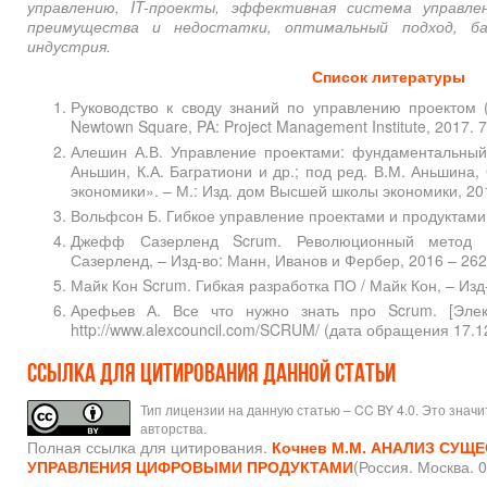
управлению, IT-проекты, эффективная система управлен
преимущества и недостатки, оптимальный подход, баз
индустрия.
Список литературы
Руководство к своду знаний по управлению проектом 
Newtown Square, PA: Project Management Institute, 2017. 7
Алешин А.В. Управление проектами: фундаментальный 
Аньшин, К.А. Багратиони и др.; под ред. В.М. Аньшина
экономики». – М.: Изд. дом Высшей школы экономики, 201
Вольфсон Б. Гибкое управление проектами и продуктами. 
Джефф Сазерленд Scrum. Революционный метод 
Сазерленд, – Изд-во: Манн, Иванов и Фербер, 2016 – 262
Майк Кон Scrum. Гибкая разработка ПО / Майк Кон, – Изд-
Арефьев А. Все что нужно знать про Scrum. [Элек
http://www.alexcouncil.com/SCRUM/ (дата обращения 17.1
Ссылка для цитирования данной статьи
Тип лицензии на данную статью – CC BY 4.0. Это знач
авторства.
Полная ссылка для цитирования.
Кочнев М.М.
АНАЛИЗ СУЩЕ
УПРАВЛЕНИЯ ЦИФРОВЫМИ ПРОДУКТАМИ
(Россия. Москва. 0