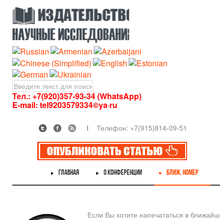
Тел.: +7(920)357-93-34 (WhatsApp)
E-mail:
tel9203579334©ya·ru
Телефон: +7(915)814-09-51
ГЛАВНАЯ
О КОНФЕРЕНЦИИ
БЛИЖ. НОМЕР
Если Вы хотите напечататься в ближай