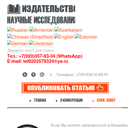
Тел.: +7(920)357-93-34 (WhatsApp)
E-mail:
tel9203579334©ya·ru
Телефон: +7(915)814-09-51
ГЛАВНАЯ
О КОНФЕРЕНЦИИ
БЛИЖ. НОМЕР
Если Вы хотите напечататься в ближай