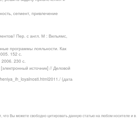
ность, сегмент, привлечение
нтов// Пер. с англ. М : Вильямс,
ивные программы лояльности. Как
005. 152 с.
2006. 230 с.
электронный источник] // Деловой
heniya_ih_loyalnosti.html2011./ (дата
ит, что Вы можете свободно цитировать данную статью на любом носителе и 