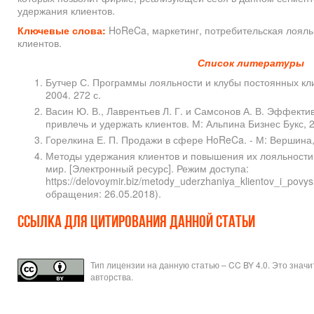
удержания клиентов.
Ключевые слова:
HoReCa, маркетинг, потребительская лояль
клиентов.
Список литературы
Бутчер С. Программы лояльности и клубы постоянных клие
2004. 272 с.
Васин Ю. В., Лаврентьев Л. Г. и Самсонов А. В. Эффект
привлечь и удержать клиентов. М: Альпина Бизнес Букс, 2
Горелкина Е. П. Продажи в сфере HoReCa. - М: Вершина, 
Методы удержания клиентов и повышения их лояльности [
мир. [Электронный ресурс]. Режим доступа:
https://delovoymir.biz/metody_uderzhaniya_klientov_i_povys
обращения: 26.05.2018).
Ссылка для цитирования данной статьи
Тип лицензии на данную статью – CC BY 4.0. Это знач
авторства.