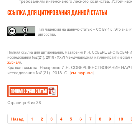
требованиям интенсивного лесного хозяйства. Устойчиво
Ссылка для цитирования данной статьи
Тип лицензии на данную статью – CC BY 4.0. Это знач
авторства.
Полная ссылка для цитирования. Назаренко И.Н. СОВЕРШЕНСТВО
исследования №2(21). 2018 / XXVI Международная научно-практическая к
журнал
}.
Краткая ссылка. Назаренко И.Н. СОВЕРШЕНСТВОВАНИЕ 
исследования №2(21). 2018. С. {
см. журнал
}.
Страница 6 из 38
Назад
1
2
3
4
5
6
7
8
9
10