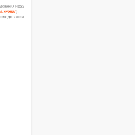
ания №2(21). 2018 / XXVI
м. журнал
}.
едования №2(21). 2018. С.