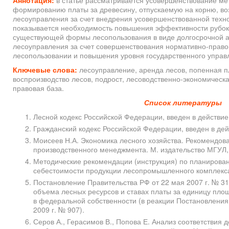
Аннотация:
в статье рассматривается усовершенствование ме
формированию платы за древесину, отпускаемую на корню, во
лесоуправления за счет внедрения усовершенствованной техно
показывается необходимость повышения эффективности рубок
существующей формы лесопользования в виде долгосрочной а
лесоуправления за счет совершенствования нормативно-право
лесопользовании и повышения уровня государственного управ
Ключевые слова:
лесоуправление, аренда лесов, попенная пл
воспроизводство лесов, подрост, лесоводственно-экономическ
правовая база.
Список литературы
Лесной кодекс Российской Федерации, введен в действие 
Гражданский кодекс Российской Федерации, введен в дейс
Моисеев Н.А. Экономика лесного хозяйства. Рекомендов
производственного менеджмента. М. издательство МГУЛ, 
Методические рекомендации (инструкция) по планирован
себестоимости продукции лесопромышленного комплекса
Постановление Правительства РФ от 22 мая 2007 г. № 31
объема лесных ресурсов и ставах платы за единицу пло
в федеральной собственности (в реакции Постановления
2009 г. № 907).
Серов А., Герасимов В., Попова Е. Анализ соответствия