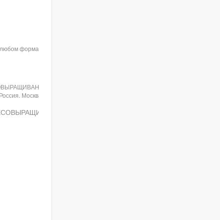
в любом формате при указании
ОВЫРАЩИВАНИЯ // Научные
сия. Москва. 03 мая 2018). С. {
см.
ЕСОВЫРАЩИВАНИЯ // Научные