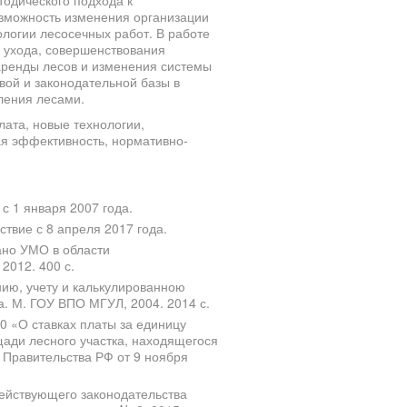
тодического подхода к
зможность изменения организации
логии лесосечных работ. В работе
 ухода, совершенствования
ренды лесов и изменения системы
вой и законодательной базы в
ления лесами.
ата, новые технологии,
ая эффективность, нормативно-
с 1 января 2007 года.
твие с 8 апреля 2017 года.
ано УМО в области
2012. 400 с.
ию, учету и калькулированною
. М. ГОУ ВПО МГУЛ, 2004. 2014 с.
0 «О ставках платы за единицу
щади лесного участка, находящегося
 Правительства РФ от 9 ноября
 действующего законодательства