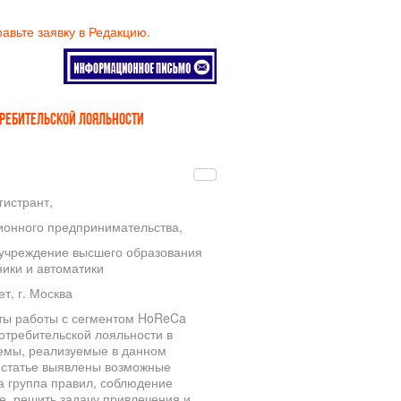
равьте заявку в Редакцию.
РЕБИТЕЛЬСКОЙ ЛОЯЛЬНОСТИ
гистрант,
ионного предпринимательства,
учреждение высшего образования
ники и автоматики
т, г. Москва
кты работы с сегментом HoReCa
потребительской лояльности в
емы, реализуемые в данном
в статье выявлены возможные
а группа правил, соблюдение
е, решить задачу привлечения и