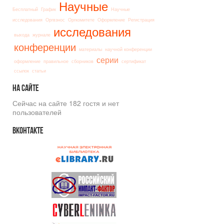
Научные
Бесплатный
График
Научные
исследования
Оргвзнос
Оргкомитете
Оформление
Регистрация
исследования
выхода
журнале
конференции
материалы
научной конференции
серии
оформление
правильное
сборников
сертификат
ссылок
статьи
На
сайте
Сейчас на сайте 182 гостя и нет
пользователей
Вконтакте