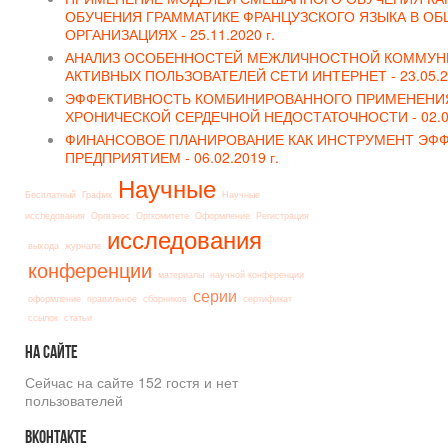
ОБУЧЕНИЯ ГРАММАТИКЕ ФРАНЦУЗСКОГО ЯЗЫКА В О
ОРГАНИЗАЦИЯХ -
25.11.2020 г.
АНАЛИЗ ОСОБЕННОСТЕЙ МЕЖЛИЧНОСТНОЙ КОММУНИ
АКТИВНЫХ ПОЛЬЗОВАТЕЛЕЙ СЕТИ ИНТЕРНЕТ -
23.05.2
ЭФФЕКТИВНОСТЬ КОМБИНИРОВАННОГО ПРИМЕНЕНИЯ
ХРОНИЧЕСКОЙ СЕРДЕЧНОЙ НЕДОСТАТОЧНОСТИ -
02.0
ФИНАНСОВОЕ ПЛАНИРОВАНИЕ КАК ИНСТРУМЕНТ ЭФ
ПРЕДПРИЯТИЕМ -
06.02.2019 г.
Научные
Бесплатный
График
Научные
исследования
Оргвзнос
Оргкомитете
Оформление
Регистрация
исследования
выхода
журнале
конференции
материалы
научной конференции
серии
оформление
правильное
сборников
сертификат
ссылок
статьи
На
сайте
Сейчас на сайте 152 гостя и нет
пользователей
Вконтакте