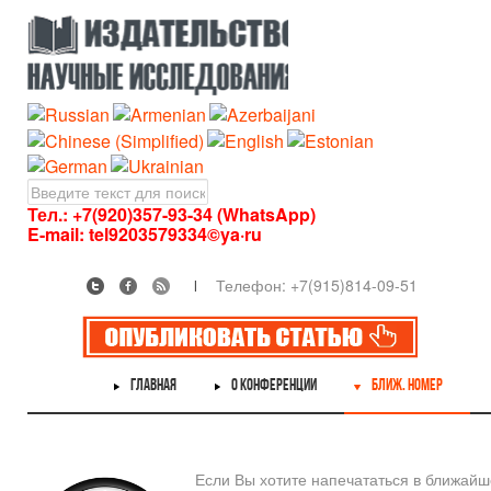
Тел.: +7(920)357-93-34 (WhatsApp)
E-mail:
tel9203579334©ya·ru
Телефон: +7(915)814-09-51
ГЛАВНАЯ
О КОНФЕРЕНЦИИ
БЛИЖ. НОМЕР
Если Вы хотите напечататься в ближай