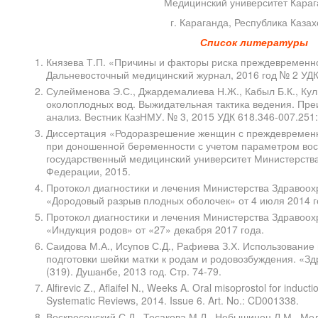
Медицинский университет Караг
г. Караганда, Республика Казах
Список литературы
Князева Т.П. «Причины и факторы риска преждевременн
Дальневосточный медицинский журнал, 2016 год № 2 УДК 
Сулейменова Э.С., Джардемалиева Н.Ж., Кабыл Б.К., Кул
околоплодных вод. Выжидательная тактика ведения. Пр
анализ. Вестник КазНМУ. № 3, 2015 УДК 618.346-007.251:
Диссертация «Родоразрешение женщин с преждевремен
при доношенной беременности с учетом параметром вос
государственный медицинский университет Министерств
Федерации, 2015.
Протокол диагностики и лечения Министерства Здравоох
«Дородовый разрыв плодных оболочек» от 4 июля 2014 г
Протокол диагностики и лечения Министерства Здравоох
«Индукция родов» от «27» декабря 2017 года.
Саидова М.А., Исупов С.Д., Рафиева З.Х. Использовани
подготовки шейки матки к родам и родовозбуждения. «З
(319). Душанбе, 2013 год. Стр. 74-79.
Alfirevic Z., Aflaifel N., Weeks A. Oral misoprostol for induc
Systematic Reviews, 2014. Issue 6. Art. No.: CD001338.
Воскресенский С.Л., Тесакова М.Л., Небышинец Л.М., Мел