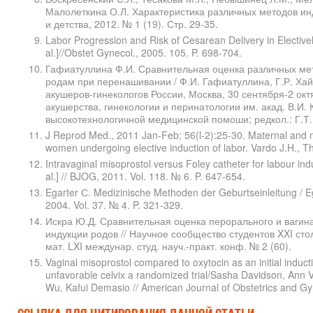
Малолеткина О.Л. Характеристика различных методов ин
и детства, 2012. № 1 (19). Стр. 29-35.
Labor Progression and Risk of Cesarean Delivery in Electivel
al.]//Obstet Gynecol., 2005. 105. P. 698-704.
Гафиатуллина Ф.И. Сравнительная оценка различных мет
родам при перенашивании / Ф.И. Гафиатуллина, Г.Р. Хай
акушеров-гинекологов России, Москва, 30 сентября-2 окт
акушерства, гинекологии и перинатологии им. акад. В.И.
высокотехнологичной медицинской помоши; редкол.: Г.Т. Су
J Reprod Med., 2011 Jan-Feb; 56(l-2):25-30. Maternal and 
women undergoing elective induction of labor. Vardo J.H., Th
Intravaginal misoprostol versus Foley catheter for labour ind
al.] // BJOG, 2011. Vol. 118. № 6. P. 647-654.
Egarter С. Medizinische Methoden der Geburtseinleitung / Eg
2004. Vol. 37. № 4. P. 321-329.
Искра Ю.Д. Сравнительная оценка перорального и вагин
индукции родов // Научное сообщество студентов XXI стол
мат. LXI междунар. студ. науч.-практ. конф. № 2 (60).
Vaginal misoprostol compared to oxytocin as an initial ind
unfavorable celvix a randomized trial/Sasha Davidson, Ann 
Wu, Kafui Demasio // American Journal of Obstetrics and Gy