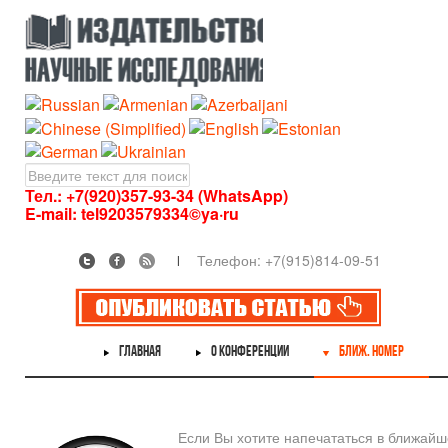
Тел.: +7(920)357-93-34 (WhatsApp)
E-mail:
tel9203579334©ya·ru
Телефон: +7(915)814-09-51
ГЛАВНАЯ
О КОНФЕРЕНЦИИ
БЛИЖ. НОМЕР
Если Вы хотите напечататься в ближай