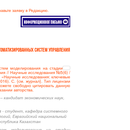
равьте заявку в Редакцию.
втоматизированных систем управления
истем моделирования на стадии
ия // Научные исследования №5(6) /
 «Научные исследования: ключевые
016). С. {
см. журнал
}. Тип лицензии
можете свободно цитировать данную
зании авторства.
 – кандидат экономических наук,
a - студент,
кафедра системного
логий,
Евразийский национальный
Республика Казахстан
ем моделирования на стадии