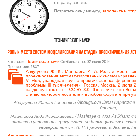
отправку заявки.
Потратьте одну минуту,
заполните и отп
Технические науки
Роль и место систем моделирования на стадии проектирования а
Категория:
Технические науки
Опубликовано: 02 июля 2016
Просмотров: 3837
Абдугулова Ж. К., Маштаева А. А. Роль и место с
проектирования автоматизированных систем управлен
VI Международная научно-практическая конференция
проблемы III тысячелетия» (Россия. Москва. 2 июля 2
на данную статью – CC BY 3.0. Это значит, что Вы 
статью на любом носителе и в любом формате при ука
Абдугулова Жанат Капаровна /Abdugulova Janat Kaparovna
доцент;
Маштаева Аида Асильхановна / Mashtayeva Aida Asilkhanovn
анализа и управления, факультет информационных техно
университет им. Л. Н. Гумилева, г. Астана, 
Аннотация:
статья посвящена роли и месту сист