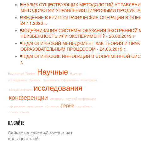
АНАЛИЗ СУЩЕСТВУЮЩИХ МЕТОДОЛОГИЙ УПРАВЛЕНИЯ
МЕТОДОЛОГИИ УПРАВЛЕНИЯ ЦИФРОВЫМИ ПРОДУКТА
ВВЕДЕНИЕ В КРИПТОГРАФИЧЕСКИЕ ОПЕРАЦИИ В ОПЕР
24.11.2020 г.
МОДЕРНИЗАЦИЯ СИСТЕМЫ ОКАЗАНИЯ ЭКСТРЕННОЙ 
НЕИЗБЕЖНОСТЬ ИЛИ ЭКСПЕРИМЕНТ? -
26.08.2019 г.
ПЕДАГОГИЧЕСКИЙ МЕНЕДЖМЕНТ КАК ТЕОРИЯ И ПРАК
ОБРАЗОВАТЕЛЬНЫМ ПРОЦЕССОМ -
24.06.2019 г.
ПЕДАГОГИЧЕСКИЕ ИННОВАЦИИ В СОВРЕМЕННОЙ СИС
г.
Научные
Бесплатный
График
Научные
исследования
Оргвзнос
Оргкомитете
Оформление
Регистрация
исследования
выхода
журнале
конференции
материалы
научной конференции
серии
оформление
правильное
сборников
сертификат
ссылок
статьи
На
сайте
Сейчас на сайте 42 гостя и нет
пользователей