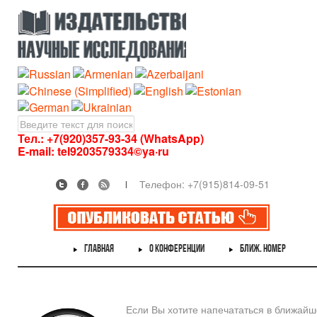
Тел.: +7(920)357-93-34 (WhatsApp)
E-mail:
tel9203579334©ya·ru
Телефон: +7(915)814-09-51
ГЛАВНАЯ
О КОНФЕРЕНЦИИ
БЛИЖ. НОМЕР
Если Вы хотите напечататься в ближай