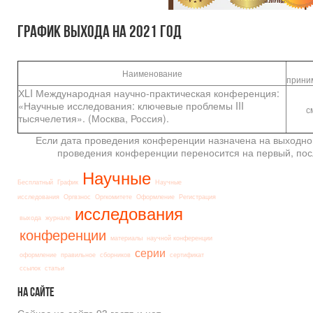
График выхода на 2021 год
С
Наименование
прин
ХLI Международная научно-практическая конференция:
«Научные исследования: ключевые проблемы III
с
тысячелетия». (Москва, Россия).
Если дата проведения конференции назначена на выходной
проведения конференции переносится на первый, пос
Научные
Бесплатный
График
Научные
исследования
Оргвзнос
Оргкомитете
Оформление
Регистрация
исследования
выхода
журнале
конференции
материалы
научной конференции
серии
оформление
правильное
сборников
сертификат
ссылок
статьи
На
сайте