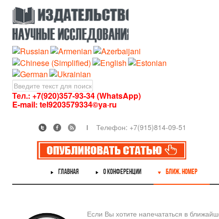
Тел.: +7(920)357-93-34 (WhatsApp)
E-mail:
tel9203579334©ya·ru
Телефон: +7(915)814-09-51
ГЛАВНАЯ
О КОНФЕРЕНЦИИ
БЛИЖ. НОМЕР
Если Вы хотите напечататься в ближай