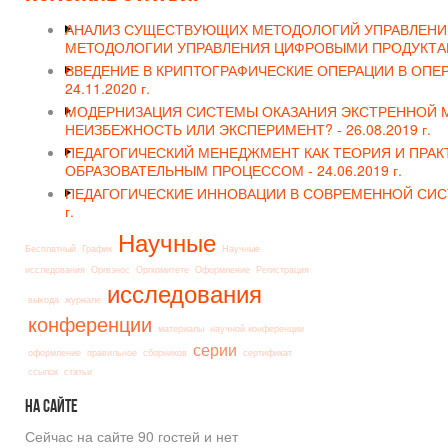
АНАЛИЗ СУЩЕСТВУЮЩИХ МЕТОДОЛОГИЙ УПРАВЛЕНИЯ
МЕТОДОЛОГИИ УПРАВЛЕНИЯ ЦИФРОВЫМИ ПРОДУКТА
ВВЕДЕНИЕ В КРИПТОГРАФИЧЕСКИЕ ОПЕРАЦИИ В ОПЕР
24.11.2020 г.
МОДЕРНИЗАЦИЯ СИСТЕМЫ ОКАЗАНИЯ ЭКСТРЕННОЙ 
НЕИЗБЕЖНОСТЬ ИЛИ ЭКСПЕРИМЕНТ? -
26.08.2019 г.
ПЕДАГОГИЧЕСКИЙ МЕНЕДЖМЕНТ КАК ТЕОРИЯ И ПРАК
ОБРАЗОВАТЕЛЬНЫМ ПРОЦЕССОМ -
24.06.2019 г.
ПЕДАГОГИЧЕСКИЕ ИННОВАЦИИ В СОВРЕМЕННОЙ СИС
г.
Научные
Бесплатный
График
Научные
исследования
Оргвзнос
Оргкомитете
Оформление
Регистрация
исследования
выхода
журнале
конференции
материалы
научной конференции
серии
оформление
правильное
сборников
сертификат
ссылок
статьи
На
сайте
Сейчас на сайте 90 гостей и нет