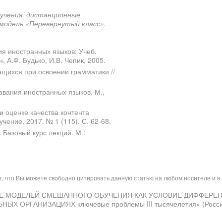
бучения,
дистанционные
м
одель «Перевёрнутый класс»
.
я иностранных языков: Учеб.
, А.Ф. Будько, И.В. Чепик, 2005.
щихся при освоении грамматики //
вания иностранных языков. М.,
и оценке качества контента
чение, 2017. № 1 (115). С. 62-68.
Базовый курс лекций. М.:
ит, что Вы можете свободно цитировать данную статью на любом носителе и 
ЕНЕНИЕ МОДЕЛЕЙ СМЕШАННОГО ОБУЧЕНИЯ КАК УСЛОВИЕ ДИФФЕР
РГАНИЗАЦИЯХ ключевые проблемы III тысячелетия» (Россия. 