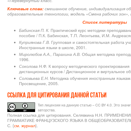
«Перевёрнутый класс.
Ключевые слова
:
смешанное обучение, и
ндивидуализация о
образовательные технологии, м
одель «Смена рабочих зон»
,
Список литературы
Бабинская П. К.
Практический курс методики преподавани
пособие / П.К. Бабинская, Т.П. Леонтьева, И.М. Андреасян
Куприянова Г.В.
Групповая и самостоятельная работа уча
Иностранные языки в школе, 2001.
Миролюбов А.А., Парахина А.В.
Общая методика препода
1996.
Соколова Н.Ф.
К вопросу методического проектирования 
дистанционных курсов / Дистанционное и виртуальное обу
Соловьева Е.Н.
Методика обучения иностранным языкам. 
Просвещение, 2005.
Ссылка для цитирования данной статьи
Тип лицензии на данную статью – CC BY 4.0. Это знач
авторства.
Полная ссылка для цитирования. Селявкина Н.Н. ПРИМ
ГРАММАТИКЕ ФРАНЦУЗСКОГО ЯЗЫКА В ОБЩЕОБРАЗОВАТЕЛЬНЫХ О
С. {
см. журнал
}.