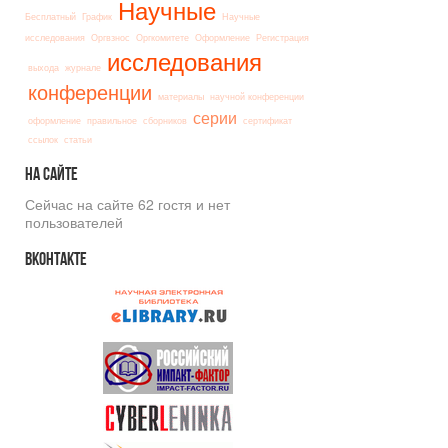
Научные
Бесплатный
График
Научные
исследования
Оргвзнос
Оргкомитете
Оформление
Регистрация
исследования
выхода
журнале
конференции
материалы
научной конференции
серии
оформление
правильное
сборников
сертификат
ссылок
статьи
На
сайте
Сейчас на сайте 62 гостя и нет
пользователей
Вконтакте