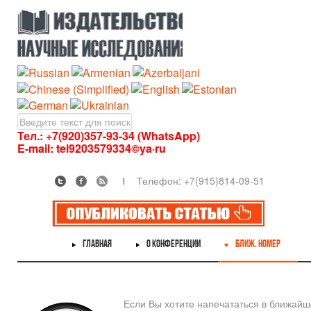
Тел.: +7(920)357-93-34 (WhatsApp)
E-mail:
tel9203579334©ya·ru
Телефон: +7(915)814-09-51
ГЛАВНАЯ
О КОНФЕРЕНЦИИ
БЛИЖ. НОМЕР
Если Вы хотите напечататься в ближай