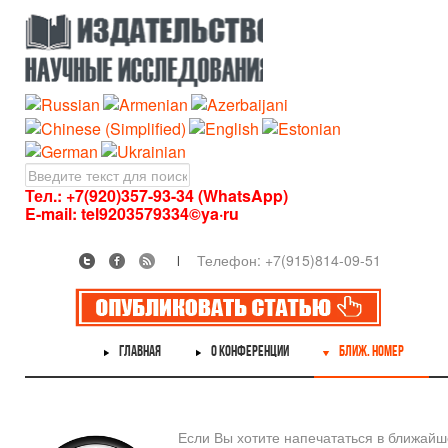
Тел.: +7(920)357-93-34 (WhatsApp)
E-mail:
tel9203579334©ya·ru
Телефон: +7(915)814-09-51
ГЛАВНАЯ
О КОНФЕРЕНЦИИ
БЛИЖ. НОМЕР
Если Вы хотите напечататься в ближай