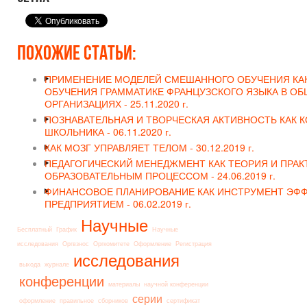
Похожие статьи:
ПРИМЕНЕНИЕ МОДЕЛЕЙ СМЕШАННОГО ОБУЧЕНИЯ КА
ОБУЧЕНИЯ ГРАММАТИКЕ ФРАНЦУЗСКОГО ЯЗЫКА В О
ОРГАНИЗАЦИЯХ -
25.11.2020 г.
ПОЗНАВАТЕЛЬНАЯ И ТВОРЧЕСКАЯ АКТИВНОСТЬ КАК 
ШКОЛЬНИКА -
06.11.2020 г.
КАК МОЗГ УПРАВЛЯЕТ ТЕЛОМ -
30.12.2019 г.
ПЕДАГОГИЧЕСКИЙ МЕНЕДЖМЕНТ КАК ТЕОРИЯ И ПРАК
ОБРАЗОВАТЕЛЬНЫМ ПРОЦЕССОМ -
24.06.2019 г.
ФИНАНСОВОЕ ПЛАНИРОВАНИЕ КАК ИНСТРУМЕНТ ЭФ
ПРЕДПРИЯТИЕМ -
06.02.2019 г.
Научные
Бесплатный
График
Научные
исследования
Оргвзнос
Оргкомитете
Оформление
Регистрация
исследования
выхода
журнале
конференции
материалы
научной конференции
серии
оформление
правильное
сборников
сертификат