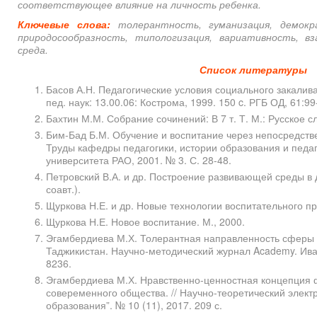
соответствующее влияние на личность ребенка.
Ключевые слова:
толерантность, гуманизация, демокра
природосообразность, типологизация, вариативность, в
среда.
Список литературы
Басов А.Н. Педагогические условия социального закаливан
пед. наук: 13.00.06: Кострома, 1999. 150 c. РГБ ОД, 61:99
Бахтин М.М. Собрание сочинений: В 7 т. Т. М.: Русское сл
Бим-Бад Б.М. Обучение и воспитание через непосредстве
Труды кафедры педагогики, истории образования и педа
университета РАО, 2001. № 3. С. 28-48.
Петровский В.А. и др. Построение развивающей среды в 
соавт.).
Щуркова Н.Е. и др. Новые технологии воспитательного пр
Щуркова Н.Е. Новое воспитание. М., 2000.
Эгамбердиева М.Х. Толерантная направленность сферы 
Таджикистан. Научно-методический журнал Academy. Иван
8236.
Эгамбердиева М.Х. Нравственно-ценностная концепция
совеременного общества. // Научно-теоретический элект
образования”. № 10 (11), 2017. 209 с.