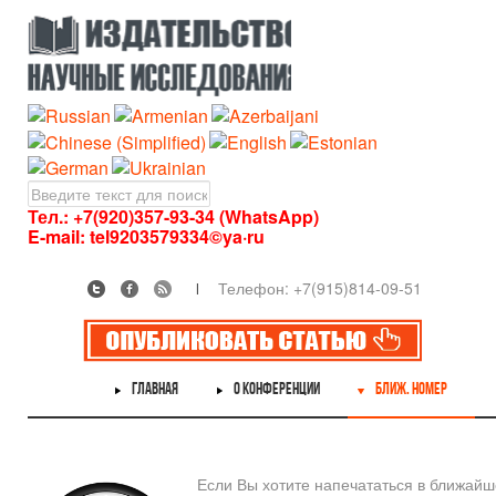
Тел.: +7(920)357-93-34 (WhatsApp)
E-mail:
tel9203579334©ya·ru
Телефон: +7(915)814-09-51
ГЛАВНАЯ
О КОНФЕРЕНЦИИ
БЛИЖ. НОМЕР
Если Вы хотите напечататься в ближай