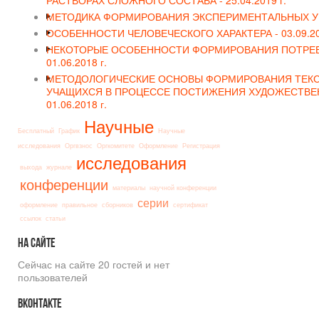
РАСТВОРАХ СЛОЖНОГО СОСТАВА -
25.04.2019 г.
МЕТОДИКА ФОРМИРОВАНИЯ ЭКСПЕРИМЕНТАЛЬНЫХ У
ОСОБЕННОСТИ ЧЕЛОВЕЧЕСКОГО ХАРАКТЕРА -
03.09.20
НЕКОТОРЫЕ ОСОБЕННОСТИ ФОРМИРОВАНИЯ ПОТРЕБ
01.06.2018 г.
МЕТОДОЛОГИЧЕСКИЕ ОСНОВЫ ФОРМИРОВАНИЯ ТЕКС
УЧАЩИХСЯ В ПРОЦЕССЕ ПОСТИЖЕНИЯ ХУДОЖЕСТВЕН
01.06.2018 г.
Научные
Бесплатный
График
Научные
исследования
Оргвзнос
Оргкомитете
Оформление
Регистрация
исследования
выхода
журнале
конференции
материалы
научной конференции
серии
оформление
правильное
сборников
сертификат
ссылок
статьи
На
сайте
Сейчас на сайте 20 гостей и нет
пользователей
Вконтакте