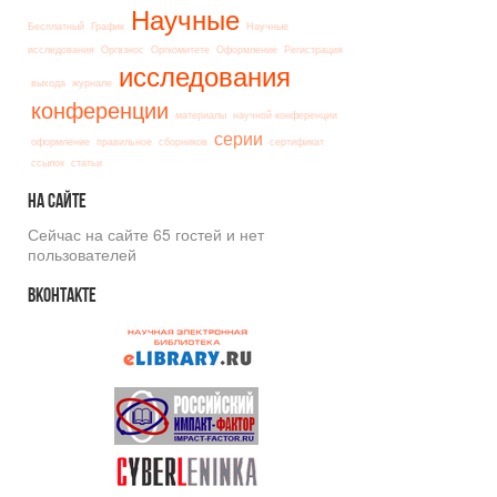
Научные
Бесплатный
График
Научные
исследования
Оргвзнос
Оргкомитете
Оформление
Регистрация
исследования
выхода
журнале
конференции
материалы
научной конференции
серии
оформление
правильное
сборников
сертификат
ссылок
статьи
На
сайте
Сейчас на сайте 65 гостей и нет
пользователей
Вконтакте