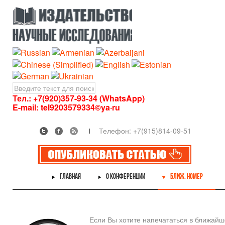
Тел.: +7(920)357-93-34 (WhatsApp)
E-mail:
tel9203579334©ya·ru
Телефон: +7(915)814-09-51
ГЛАВНАЯ
О КОНФЕРЕНЦИИ
БЛИЖ. НОМЕР
Если Вы хотите напечататься в ближай