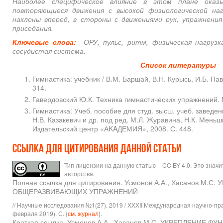
Наиболее спе­цифическое влияние в этом плане ока
повторяющиеся движения с высокой физиологиче­ской наг
наклоны вперед, в стороны с движениями рук, упражнения
приседания.
Ключевые слова:
ОРУ, пульс, ритм, физическая нагрузка
сосудистая система.
Список литературы
Гимнастика: учебник / В.М. Баршай, В.Н. Курысь, И.Б. Пав
314.
Гавердовский Ю.К. Техника гимнастических упражнений. М
Гимнастика: Учеб. пособие для студ. высш. учеб. заведен
Н.В. Казакевич и др. под ред. М.Л. Журавина, Н.К. Меньшик
Издательский центр «АKAДЕМИЯ», 2008. С. 448.
Ссылка для цитирования данной статьи
Тип лицензии на данную статью – CC BY 4.0. Это знач
авторства.
Полная ссылка для цитирования. Усмонов А.А., Хасано
ОБЩЕРАЗВИВАЮЩИХ УПРАЖНЕНИЙ
// Научные исследования №1(27). 2019 / XXXII Международная научно-пр
февраля 2019). С. {
см. журнал
}.
Краткая ссылка. Усмонов А.А., Хасанов М.С. УКРЕПЛЕ