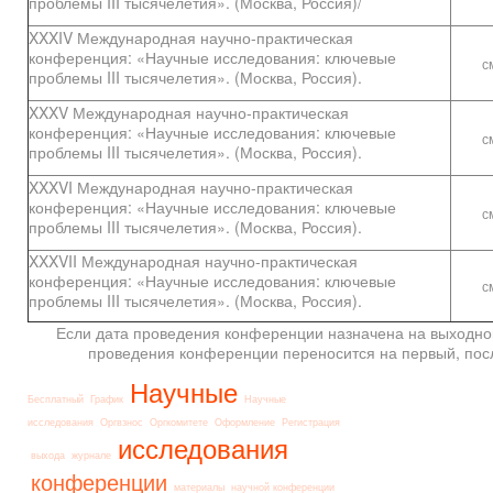
проблемы III тысячелетия». (Москва, Россия)/
XXXIV Международная научно-практическая
конференция: «Научные исследования: ключевые
с
проблемы III тысячелетия». (Москва, Россия).
XXXV Международная научно-практическая
конференция: «Научные исследования: ключевые
с
проблемы III тысячелетия». (Москва, Россия).
XXXVI Международная научно-практическая
конференция: «Научные исследования: ключевые
с
проблемы III тысячелетия». (Москва, Россия).
XXXVII Международная научно-практическая
конференция: «Научные исследования: ключевые
с
проблемы III тысячелетия». (Москва, Россия).
Если дата проведения конференции назначена на выходной
проведения конференции переносится на первый, пос
Научные
Бесплатный
График
Научные
исследования
Оргвзнос
Оргкомитете
Оформление
Регистрация
исследования
выхода
журнале
конференции
материалы
научной конференции