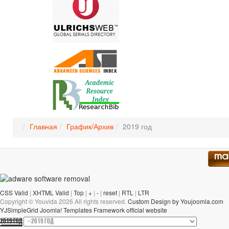
Главная
График/Архив
2019 год
CSS Valid
|
XHTML Valid
|
Top
|
+
|
-
|
reset
|
RTL
|
LTR
Copyright ©
Youvida
2026 All rights reserved.
Custom Design by Youjoomla.com
YJSimpleGrid Joomla! Templates Framework official website
2019 ГОД