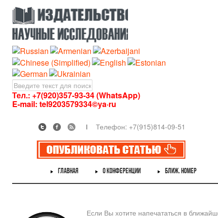
Тел.: +7(920)357-93-34 (WhatsApp)
E-mail:
tel9203579334©ya·ru
Телефон: +7(915)814-09-51
ГЛАВНАЯ
О КОНФЕРЕНЦИИ
БЛИЖ. НОМЕР
Если Вы хотите напечататься в ближай