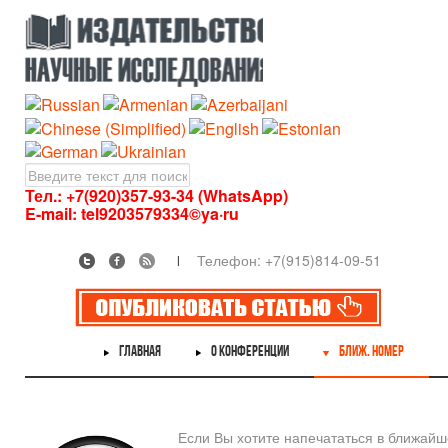
Тел.: +7(920)357-93-34 (WhatsApp)
E-mail:
tel9203579334©ya·ru
Телефон: +7(915)814-09-51
ГЛАВНАЯ
О КОНФЕРЕНЦИИ
БЛИЖ. НОМЕР
Если Вы хотите напечататься в ближай