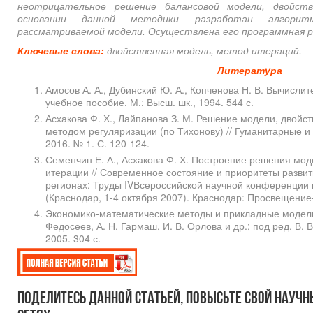
неотрицательное решение балансовой модели, двойст
основании данной методики разработан алгорит
рассматриваемой модели. Осуществлена его программная р
Ключевые слова:
двойственная модель, метод итераций.
Литература
Амосов А. А., Дубинский Ю. А., Копченова Н. В. Вычисл
учебное пособие. М.: Высш. шк., 1994. 544 с.
Асхакова Ф. Х., Лайпанова З. М. Решение модели, двойс
методом регуляризации (по Тихонову) // Гуманитарные и
2016. № 1. С. 120-124.
Семенчин Е. А., Асхакова Ф. Х. Построение решения мо
итерации // Современное состояние и приоритеты разви
регионах: Труды IVВсероссийской научной конференции 
(Краснодар, 1-4 октября 2007). Краснодар: Просвещение‑Ю
Экономико-математические методы и прикладные модели: 
Федосеев, А. Н. Гармаш, И. В. Орлова и др.; под ред. В
2005. 304 с.
Поделитесь данной статьей, повысьте свой научн