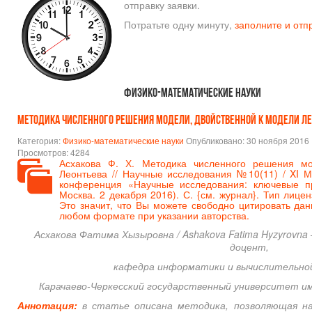
отправку заявки.
Потратьте одну минуту,
заполните и отп
Физико-математические науки
Методика численного решения модели, двойственной к модели Ле
Категория:
Физико-математические науки
Опубликовано: 30 ноября 2016
Просмотров: 4284
Асхакова Ф. Х. Методика численного решения мо
Леонтьева // Научные исследования №10(11) / XI М
конференция «Научные исследования: ключевые пр
Москва. 2 декабря 2016). С. {
см. журнал
}. Тип лице
Это значит, что Вы можете свободно цитировать да
любом формате при указании авторства.
Асхакова Фатима Хызыровна / Ashakova Fatima Hyzyrovna 
доцент,
кафедра информатики и вычислительно
Карачаево-Черкесский государственный университет имен
Аннотация:
в статье описана методика, позволяющая н