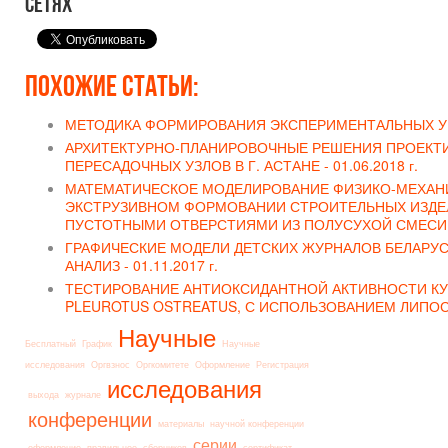
сетях
Похожие статьи:
МЕТОДИКА ФОРМИРОВАНИЯ ЭКСПЕРИМЕНТАЛЬНЫХ У
АРХИТЕКТУРНО-ПЛАНИРОВОЧНЫЕ РЕШЕНИЯ ПРОЕКТ
ПЕРЕСАДОЧНЫХ УЗЛОВ В Г. АСТАНЕ -
01.06.2018 г.
МАТЕМАТИЧЕСКОЕ МОДЕЛИРОВАНИЕ ФИЗИКО-МЕХАН
ЭКСТРУЗИВНОМ ФОРМОВАНИИ СТРОИТЕЛЬНЫХ ИЗДЕ
ПУСТОТНЫМИ ОТВЕРСТИЯМИ ИЗ ПОЛУСУХОЙ СМЕСИ
ГРАФИЧЕСКИЕ МОДЕЛИ ДЕТСКИХ ЖУРНАЛОВ БЕЛАРУС
АНАЛИЗ -
01.11.2017 г.
ТЕСТИРОВАНИЕ АНТИОКСИДАНТНОЙ АКТИВНОСТИ К
PLEUROTUS OSTREATUS, С ИСПОЛЬЗОВАНИЕМ ЛИПО
Научные
Бесплатный
График
Научные
исследования
Оргвзнос
Оргкомитете
Оформление
Регистрация
исследования
выхода
журнале
конференции
материалы
научной конференции
серии
оформление
правильное
сборников
сертификат