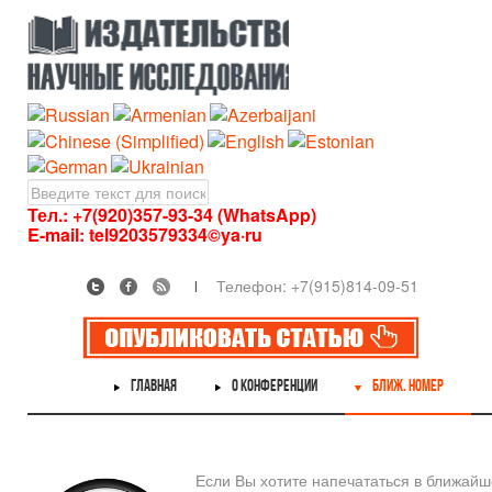
Тел.: +7(920)357-93-34 (WhatsApp)
E-mail:
tel9203579334©ya·ru
Телефон: +7(915)814-09-51
ГЛАВНАЯ
О КОНФЕРЕНЦИИ
БЛИЖ. НОМЕР
Если Вы хотите напечататься в ближай