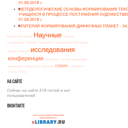
01.06.2018 г.
МЕТОДОЛОГИЧЕСКИЕ ОСНОВЫ ФОРМИРОВАНИЯ ТЕКС
УЧАЩИХСЯ В ПРОЦЕССЕ ПОСТИЖЕНИЯ ХУДОЖЕСТВЕН
01.06.2018 г.
КРИТЕРИЙ ФОРМИРОВАНИЯ ДИФФУЗНЫХ ПЛАНЕТ -
04
Научные
Бесплатный
График
Научные
исследования
Оргвзнос
Оргкомитете
Оформление
Регистрация
исследования
выхода
журнале
конференции
материалы
научной конференции
серии
оформление
правильное
сборников
сертификат
ссылок
статьи
На
сайте
Сейчас на сайте 218 гостей и нет
пользователей
Вконтакте