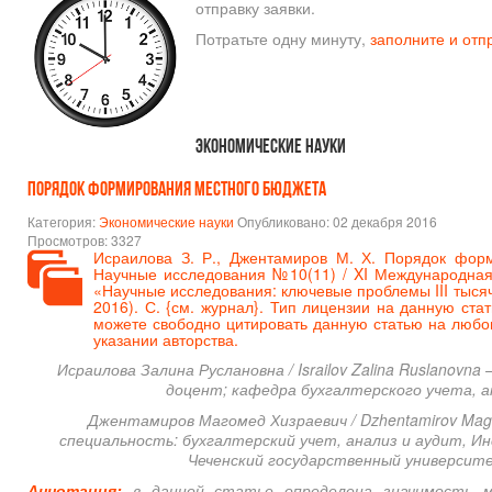
отправку заявки.
Потратьте одну минуту,
заполните и отп
Экономические науки
Порядок формирования местного бюджета
Категория:
Экономические науки
Опубликовано: 02 декабря 2016
Просмотров: 3327
Исраилова З. Р., Джентамиров М. Х. Порядок форм
Научные исследования №10(11) / XI Международная
«Научные исследования: ключевые проблемы III тысяч
2016). С. {
см. журнал
}. Тип лицензии на данную стат
можете свободно цитировать данную статью на любо
указании авторства.
Исраилова Залина Руслановна / Israilov Zalina Ruslanovna
доцент; кафедра бухгалтерского учета, а
Джентамиров Магомед Хизраевич / Dzhentamirov Mago
специальность: бухгалтерский учет, анализ и аудит, 
Чеченский государственный университе
Аннотация:
в данной статье определена значимость 